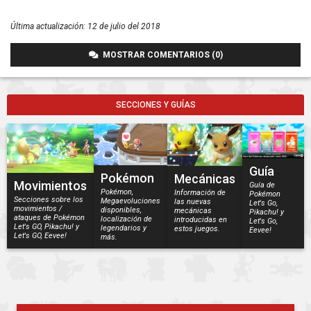
Última actualización:
12 de julio del 2018
MOSTRAR COMENTARIOS (0)
SECCIONES Y GUÍAS
Guía
Pokémon
Mecánicas
Movimientos
Guía de
Pokémon,
Información de
Pokémon
Secciones sobre los
Megaevoluciones
las nuevas
Let's Go,
movimientos /
disponibles,
mecánicas
Pikachu! y
ataques de Pokémon
localización de
introducidas en
Let's Go,
Let's GO, Pikachu! y
legendarios y
estos juegos.
Eevee!
Let's GO, Eevee!
más.