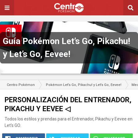
Guía Pokémon Let’s Go, Pikachu!
y Let’s Go, Eevee!
Centro Pokémon
Pokémon Let’s Go, Pikachu! y Let’s Go, Eevee!
Mec
PERSONALIZACIÓN DEL ENTRENADOR,
PIKACHU Y EEVEE ◁
Todos los estilos y prendas para el Entrenador, Pikachu y Eevee en
Let's GO.