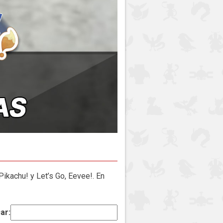
Pikachu! y Let’s Go, Eevee!. En
ar: