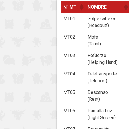
N° MT
NOMBRE
MT01
Golpe cabeza
(Headbutt)
MT02
Mofa
(Taunt)
MT03
Refuerzo
(Helping Hand)
MT04
Teletransporte
(Teleport)
MT05
Descanso
(Rest)
MT06
Pantalla Luz
(Light Screen)