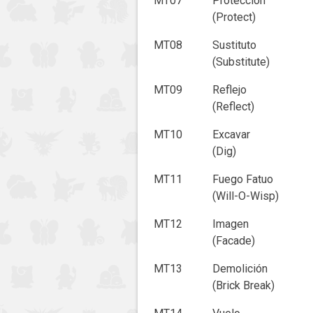
MT07
Protección
(Protect)
MT08
Sustituto
(Substitute)
MT09
Reflejo
(Reflect)
MT10
Excavar
(Dig)
MT11
Fuego Fatuo
(Will-O-Wisp)
MT12
Imagen
(Facade)
MT13
Demolición
(Brick Break)