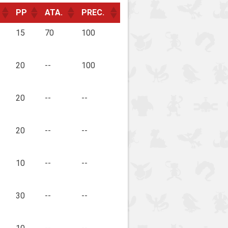
PP
ATA.
PREC.
15
70
100
20
--
100
20
--
--
20
--
--
10
--
--
30
--
--