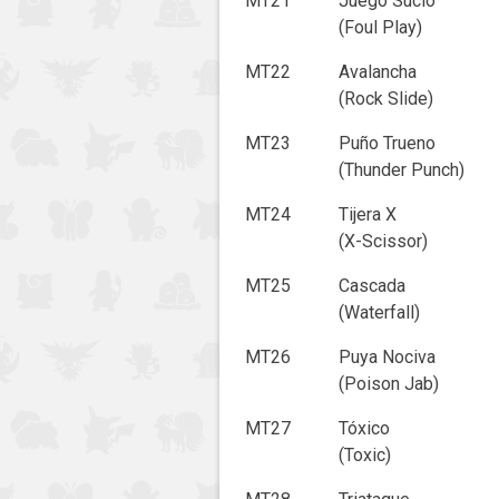
MT21
Juego Sucio
(Foul Play)
MT22
Avalancha
(Rock Slide)
MT23
Puño Trueno
(Thunder Punch)
MT24
Tijera X
(X-Scissor)
MT25
Cascada
(Waterfall)
MT26
Puya Nociva
(Poison Jab)
MT27
Tóxico
(Toxic)