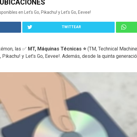
 UBICACIONES
sponibles en Let's Go, Pikachu! y Let's Go, Eevee!
TWITTEAR
kémon, las ✅
MT, Máquinas Técnicas ⭐
(TM, Technical Machine
 Pikachu! y Let’s Go, Eevee!. Además, desde la quinta generaci