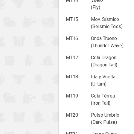
MT14
Vuelo
(Fly)
MT15
Mov. Sísmico
(Seismic Toss)
MT16
Onda Trueno
(Thunder Wave)
MT17
Cola Dragón
(Dragon Tail)
MT18
Ida y Vuelta
(U-turn)
MT19
Cola Férrea
(Iron Tail)
MT20
Pulso Umbrío
(Dark Pulse)