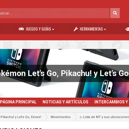
JUEGOS Y GUÍAS
HERRAMIENTAS
kémon Let’s Go, Pikachu! y Let’s Go
PÁGINA PRINCIPAL
NOTICIAS Y ARTÍCULOS
INTERCAMBIOS Y
Pikachu! y Let’s Go, Eevee!
Movimientos
▷ Lista de MT y sus ubicacione