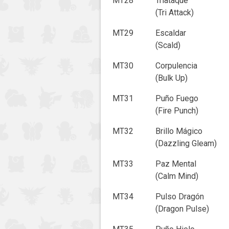
MT28
Triataque
(Tri Attack)
MT29
Escaldar
(Scald)
MT30
Corpulencia
(Bulk Up)
MT31
Puño Fuego
(Fire Punch)
MT32
Brillo Mágico
(Dazzling Gleam)
MT33
Paz Mental
(Calm Mind)
MT34
Pulso Dragón
(Dragon Pulse)