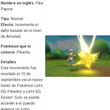
Nombre en inglés
: Pika
Papow
Tipo
: Normal
Efecto
: Incrementa el
daño basado en el nivel
de Amistad.
Pokémon que lo
conoce
: Pikachu
Detalles
:
Este movimiento fue
revelado el 10 de
septiembre vía un nuevo
tráiler de Pokémon Let’s
GO, Pikachu! y Let’s GO,
Eevee!. Solo se puede
acceder a el cuando
aparece un icono