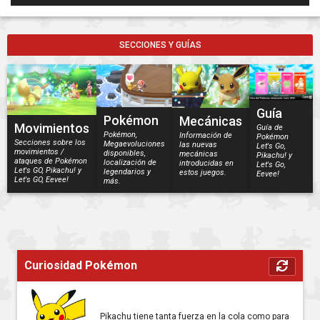
SECCIONES Y GUÍAS
Guía
Pokémon
Mecánicas
Movimientos
Guía de
Pokémon,
Información de
Pokémon
Secciones sobre los
Megaevoluciones
las nuevas
Let's Go,
movimientos /
disponibles,
mecánicas
Pikachu! y
ataques de Pokémon
localización de
introducidas en
Let's Go,
Let's GO, Pikachu! y
legendarios y
estos juegos.
Eevee!
Let's GO, Eevee!
más.
Curiosidad Pokémon
Pikachu tiene tanta fuerza en la cola como para