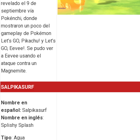
revelado el 9 de
septiembre vía
Pokénchi, donde
mostraron un poco del
gameplay de Pokémon
Let’s GO, Pikachu! y Let’s
GO, Eevee!. Se pudo ver
a Eevee usando el
ataque contra un
Magnemite.
SALPIKASURF
Nombre en
español:
Salpikasurf
Nombre en inglés
:
Splishy Splash
Tipo
: Agua