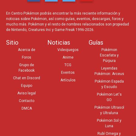
En Centro Pokémon podrás encontrar la más reciente información y
noticias sobre Pokémon, así como guías, eventos, descargas, foros y
mucho más. Pokémon y el resto de nombres relacionados son propiedad
de Nintendo, Creatures Inc y Game Freak 1996-2026.
Sitio
Noticias
Guías
Acerca de
Videojuegos
Pokémon
Escarlata y
Foros
Anime
Púrpura
Grupo de
TCG
Leyendas
Facebook
Eventos
Pokémon: Arceus
Chat en Discord
Artículos
Pokémon Espada
Equipo
y Escudo
Aviso legal
Pokémon Let's
GO
Contacto
Pokémon Ultrasol
DMCA
y Ultraluna
Pokémon Sol y
Luna
Rubí Omega y