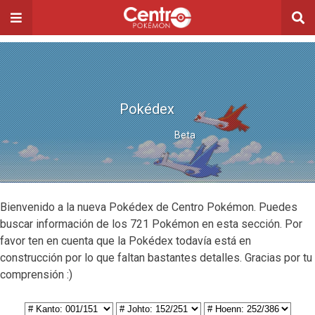
Pokédex
Beta
Bienvenido a la nueva Pokédex de Centro Pokémon. Puedes
buscar información de los 721 Pokémon en esta sección. Por
favor ten en cuenta que la Pokédex todavía está en
construcción por lo que faltan bastantes detalles. Gracias por tu
comprensión :)