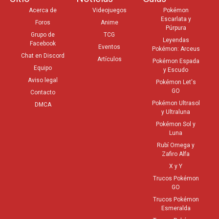
Acerca de
Videojuegos
Pokémon
Escarlata y
Foros
Anime
Púrpura
Grupo de
TCG
Leyendas
Facebook
Eventos
Pokémon: Arceus
Chat en Discord
Artículos
Pokémon Espada
Equipo
y Escudo
Aviso legal
Pokémon Let's
GO
Contacto
Pokémon Ultrasol
DMCA
y Ultraluna
Pokémon Sol y
Luna
Rubí Omega y
Zafiro Alfa
X y Y
Trucos Pokémon
GO
Trucos Pokémon
Esmeralda