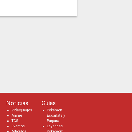
Noticias
Guías
Videojuegos
Pokémon
Anime
Escarlata y
TCG
Púrpura
Eventos
Leyendas
Artículos
Pokémon: