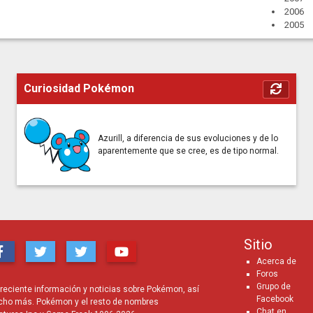
2006
2005
Curiosidad Pokémon
Azurill, a diferencia de sus evoluciones y de lo
aparentemente que se cree, es de tipo normal.
Sitio
Acerca de
Foros
Grupo de
eciente información y noticias sobre Pokémon, así
Facebook
cho más. Pokémon y el resto de nombres
Chat en