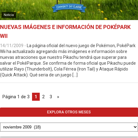
Noticia
NUEVAS IMÁGENES E INFORMACIÓN DE POKÉPARK
WII
14/11/2009
-
La página oficial del nuevo juego de Pokémon, PokéPark
Wii ha actualizado agregando más imágenes e información sobre
nuevas atracciones que nuestro Pikachu tendrá que superar para
salvar el PokéParque. Se confirma de forma oficial que Pikachu puede
utilizar Rayo (Thunderbolt), Cola Férrea (Iron Tail) y Ataque Rápido
(Quick Attack). Qué seria de un juego […]
Página 1 de 3
1
2
3
»
EXPLORA OTROS MESES