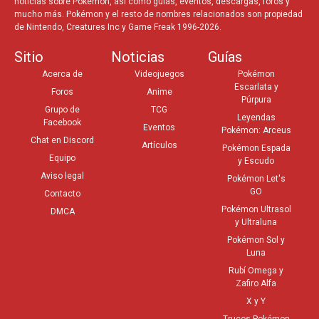
noticias sobre Pokémon, así como guías, eventos, descargas, foros y
mucho más. Pokémon y el resto de nombres relacionados son propiedad
de Nintendo, Creatures Inc y Game Freak 1996-2026.
Sitio
Noticias
Guías
Acerca de
Videojuegos
Pokémon
Escarlata y
Foros
Anime
Púrpura
Grupo de
TCG
Leyendas
Facebook
Eventos
Pokémon: Arceus
Chat en Discord
Artículos
Pokémon Espada
Equipo
y Escudo
Aviso legal
Pokémon Let's
GO
Contacto
Pokémon Ultrasol
DMCA
y Ultraluna
Pokémon Sol y
Luna
Rubí Omega y
Zafiro Alfa
X y Y