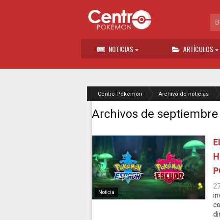
NOTICIAS
ARTÍCULOS
Centro Pokémon
Archivo de noticias
Archivos de septiembre
E
H
P
2
Noticia
in
co
di