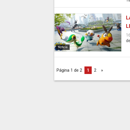
Ta
L
L
1
de
Noticia
Página 1 de 2
1
2
»