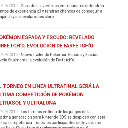
8/09/2019
-
Durante el evento los entrenadores obtendrán
ntos de experiencia x3 y tendrán chances de conseguir a
apinch y sus evoluciones shiny.
OKÉMON ESPADA Y ESCUDO: REVELADO
IRFETCH’D, EVOLUCIÓN DE FARFETCH’D
8/09/2019
-
Nuevo tráiler de Pokémon Espada y Escudo
vela finalmente la evolución de Farfetch'd.
L TORNEO EN LÍNEA ULTRAFINAL SERÁ LA
LTIMA COMPETICIÓN DE POKÉMON
LTRASOL Y ULTRALUNA
7/09/2019
-
Los torneos en línea de los juegos de la
ptima generación para Nintendo 3DS se despiden con esta
tima competencia. Todos los participantes se llevarán un