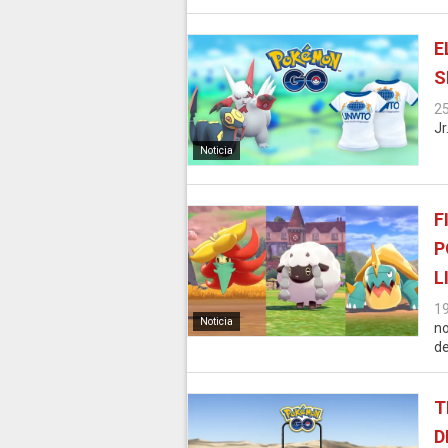
E
S
2
Jr
Noticia
F
P
L
1
Noticia
n
de
T
D