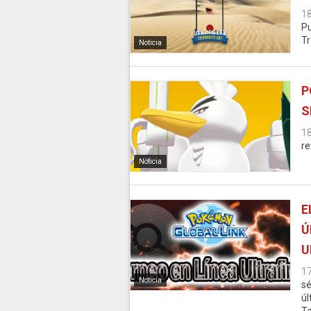
1
Pu
Tr
Noticia
P
S
1
re
Noticia
E
Ú
U
1
Noticia
sé
úl