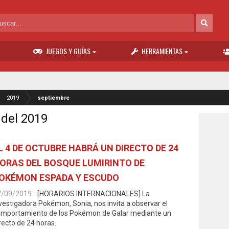
JUEGOS Y GUÍAS
HERRAMIENTAS
2019
septiembre
 del 2019
L 4 DE OCTUBRE HABRÁ UN DIRECTO DE 24
ORAS DEL BOSQUE LUMIRINTO DE
OKÉMON ESPADA Y ESCUDO
7/09/2019
-
[HORARIOS INTERNACIONALES] La
vestigadora Pokémon, Sonia, nos invita a observar el
mportamiento de los Pokémon de Galar mediante un
recto de 24 horas.