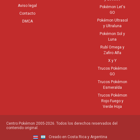
Aviso legal
Pokémon Let's
GO
Contacto
Pokémon Ultrasol
DMCA
y Ultraluna
Pokémon Sol y
Luna
Rubí Omega y
Zafiro Alfa
X y Y
Trucos Pokémon
GO
Trucos Pokémon
Esmeralda
Trucos Pokémon
Rojo Fuego y
Verde Hoja
Centro Pokémon 2005-2026. Todos los derechos reservados del
contenido original.
Creado en Costa Rica y Argentina