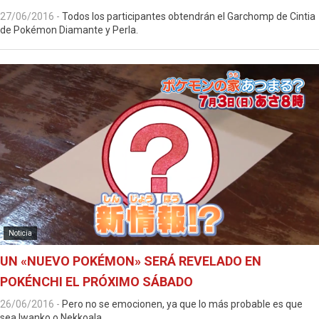
27/06/2016
-
Todos los participantes obtendrán el Garchomp de Cintia
de Pokémon Diamante y Perla.
Noticia
UN «NUEVO POKÉMON» SERÁ REVELADO EN
POKÉNCHI EL PRÓXIMO SÁBADO
26/06/2016
-
Pero no se emocionen, ya que lo más probable es que
sea Iwanko o Nekkoala.