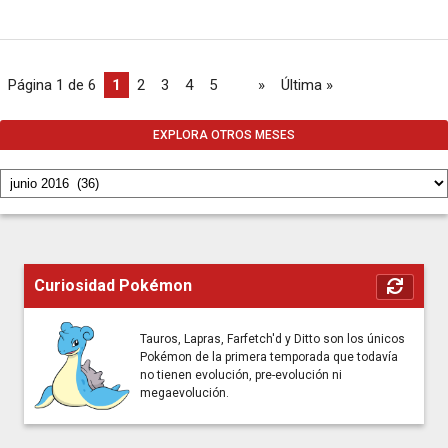
Página 1 de 6
1
2
3
4
5
...
»
Última »
EXPLORA OTROS MESES
Curiosidad Pokémon
Tauros, Lapras, Farfetch'd y Ditto son los únicos
Pokémon de la primera temporada que todavía
no tienen evolución, pre-evolución ni
megaevolución.