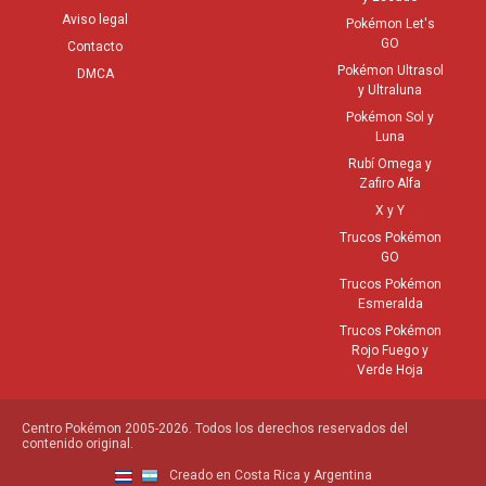
Aviso legal
Pokémon Let's
GO
Contacto
Pokémon Ultrasol
DMCA
y Ultraluna
Pokémon Sol y
Luna
Rubí Omega y
Zafiro Alfa
X y Y
Trucos Pokémon
GO
Trucos Pokémon
Esmeralda
Trucos Pokémon
Rojo Fuego y
Verde Hoja
Centro Pokémon 2005-2026. Todos los derechos reservados del
contenido original.
Creado en Costa Rica y Argentina