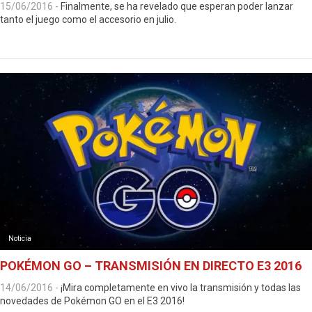
15/06/2016
-
Finalmente, se ha revelado que esperan poder lanzar
tanto el juego como el accesorio en julio.
Noticia
POKÉMON GO – TRANSMISIÓN EN DIRECTO E3 2016
14/06/2016
-
¡Mira completamente en vivo la transmisión y todas las
novedades de Pokémon GO en el E3 2016!