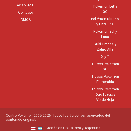
Aviso legal
Pokémon Let's
GO
Contacto
Pokémon Ultrasol
DMCA
y Ultraluna
Pokémon Sol y
Luna
Rubí Omega y
Zafiro Alfa
X y Y
Trucos Pokémon
GO
Trucos Pokémon
Esmeralda
Trucos Pokémon
Rojo Fuego y
Verde Hoja
Centro Pokémon 2005-2026. Todos los derechos reservados del
contenido original.
Creado en Costa Rica y Argentina