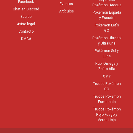
Facebook
Eventos
Pokémon: Arceus
Chat en Discord
Artículos
Pokémon Espada
Equipo
y Escudo
Aviso legal
Pokémon Let's
GO
Contacto
Pokémon Ultrasol
DMCA
y Ultraluna
Pokémon Sol y
Luna
Rubí Omega y
Zafiro Alfa
X y Y
Trucos Pokémon
GO
Trucos Pokémon
Esmeralda
Trucos Pokémon
Rojo Fuego y
Verde Hoja