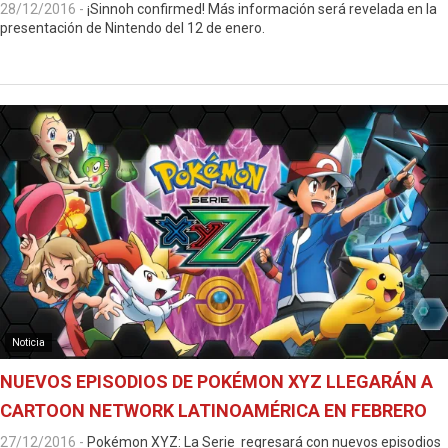
28/12/2016
-
¡Sinnoh confirmed! Más información será revelada en la
presentación de Nintendo del 12 de enero.
Noticia
NUEVOS EPISODIOS DE POKÉMON XYZ LLEGARÁN A
CARTOON NETWORK LATINOAMÉRICA EN FEBRERO
27/12/2016
-
Pokémon XYZ: La Serie regresará con nuevos episodios