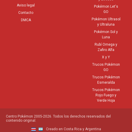
Aviso legal
Pokémon Let's
GO
Contacto
Pokémon Ultrasol
DMCA
y Ultraluna
Pokémon Sol y
Luna
Rubí Omega y
Zafiro Alfa
X y Y
Trucos Pokémon
GO
Trucos Pokémon
Esmeralda
Trucos Pokémon
Rojo Fuego y
Verde Hoja
Centro Pokémon 2005-2026. Todos los derechos reservados del
contenido original.
Creado en Costa Rica y Argentina