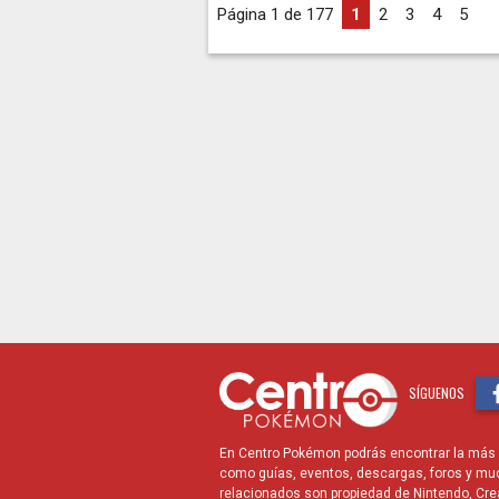
Página 1 de 177
1
2
3
4
5
...
SÍGUENOS
En Centro Pokémon podrás encontrar la más r
como guías, eventos, descargas, foros y mu
relacionados son propiedad de Nintendo, Cre