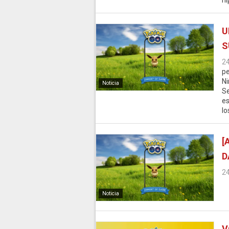
hi
U
S
2
pe
Ni
Noticia
Se
es
lo
[
D
2
Noticia
V