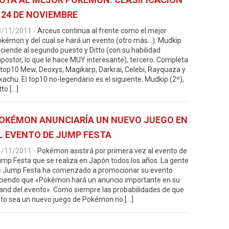
 24 DE NOVIEMBRE
3/11/2011
-
Arceus continua al frente como el mejor
kémon y del cual se hará un evento (otro más…). Mudkip
ciende al segundo puesto y Ditto (con su habilidad
postor, lo que le hace MUY interesante), tercero. Completa
 top10 Mew, Deoxys, Magikarp, Darkrai, Celebi, Rayquaza y
kachu. El top10 no-legendario es el siguiente: Mudkip (2º),
tto […]
OKÉMON ANUNCIARÍA UN NUEVO JUEGO EN
L EVENTO DE JUMP FESTA
1/11/2011
-
Pokémon asistirá por primera vez al evento de
mp Festa que se realiza en Japón todos los años. La gente
e Jump Festa ha comenzado a promocionar su evento
ciendo que «Pokémon hará un anuncio importante en su
and del evento». Como siempre las probabilidades de que
to sea un nuevo juego de Pokémon no […]