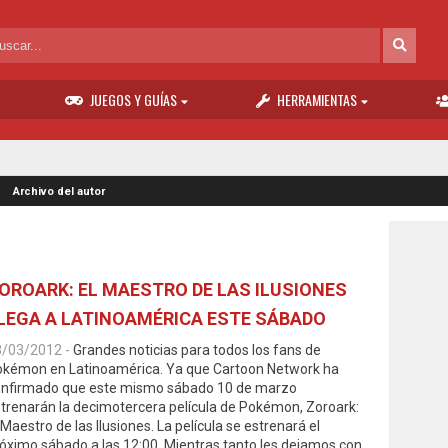
JUEGOS Y GUÍAS
HERRAMIENTAS
Archivo del autor
OROARK: EL MAESTRO DE LAS ILUSIONES
LEGA A LATINOAMÉRICA ESTE SÁBADO
8/03/2012
-
Grandes noticias para todos los fans de
kémon en Latinoamérica. Ya que Cartoon Network ha
onfirmado que este mismo sábado 10 de marzo
trenarán la decimotercera película de Pokémon, Zoroark:
 Maestro de las Ilusiones. La película se estrenará el
óximo sábado a las 12:00. Mientras tanto les dejamos con