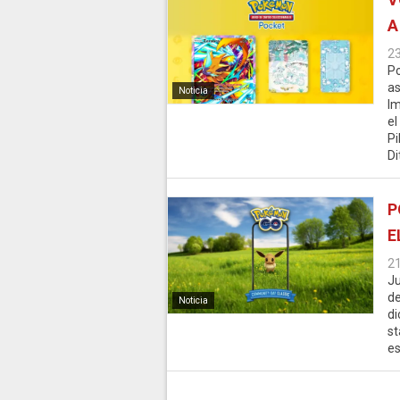
A
2
Po
as
Noticia
Im
el
Pi
Di
P
E
2
Ju
d
Noticia
di
st
es