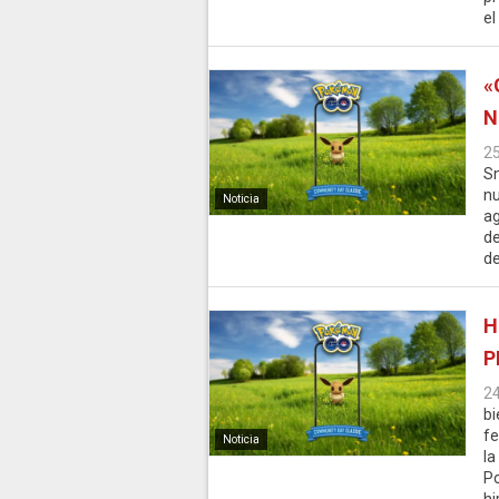
el
«
N
2
Sn
nu
Noticia
ag
de
de
H
P
2
bi
fe
Noticia
la
Po