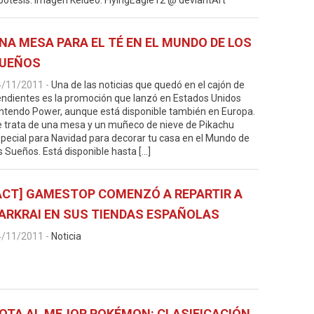
pótesis. Imagen Keldeo: FlyingEagle12 @ deviantArt
NA MESA PARA EL TÉ EN EL MUNDO DE LOS
UEÑOS
4/11/2011
-
Una de las noticias que quedó en el cajón de
ndientes es la promoción que lanzó en Estados Unidos
ntendo Power, aunque está disponible también en Europa.
 trata de una mesa y un muñeco de nieve de Pikachu
pecial para Navidad para decorar tu casa en el Mundo de
s Sueños. Está disponible hasta […]
ACT] GAMESTOP COMENZÓ A REPARTIR A
ARKRAI EN SUS TIENDAS ESPAÑOLAS
4/11/2011
-
Noticia
OTA AL MEJOR POKÉMON: CLASIFICACIÓN