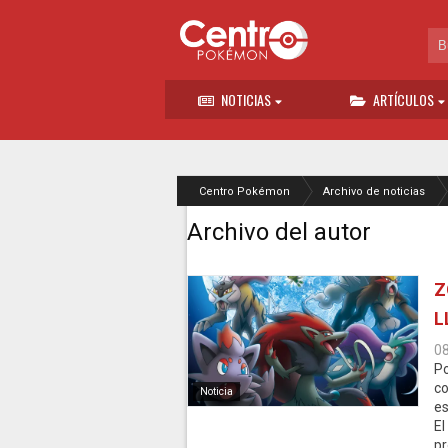
NOTICIAS
ARTÍCULOS
Centro Pokémon
Archivo de noticias
Archivo del autor
Z
L
0
Po
c
Noticia
es
El
pr