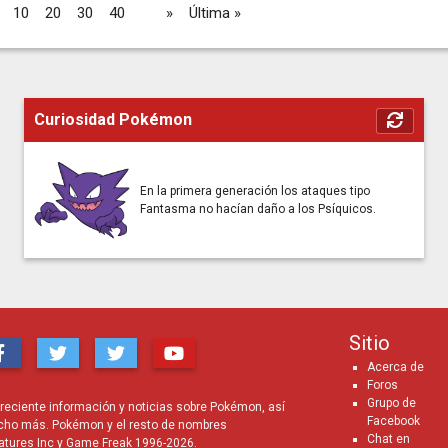
10
20
30
40
...
»
Última »
Curiosidad Pokémon
En la primera generación los ataques tipo
Fantasma no hacían daño a los Psíquicos.
Sitio
Acerca de
Foros
Grupo de
eciente información y noticias sobre Pokémon, así
Facebook
cho más. Pokémon y el resto de nombres
Chat en
atures Inc y Game Freak 1996-2026.