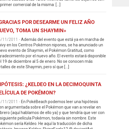
 primer comercial de la misma: […]
GRACIAS POR DESEARME UN FELIZ AÑO
UEVO, TOMA UN SHAYMIN»
5/11/2011
-
Además del evento que está ya en marcha de
ivy en los Centros Pokémon nipones, se ha anunciado un
evo evento de Shaymin, el Pokémon Gratitud, como
radecimiento por el nuevo año. El evento estará disponible
l 19 de diciembre al 5 de enero. No se conocen más
talles de este Shaymin, pero sí que […]
IPÓTESIS: ¿KELDEO EN LA DECIMOQUINTA
ELÍCULA DE POKÉMON?
4/11/2011
-
En PokéBeach podemos leer una hipótesis
en argumentada sobre el Pokémon que van a revelar en
brero (aquí hablamos de ello ya) y que tendría que ver con
 siguiente película Pokémon, todavía sin nombre. Este
kémon sería Keldeo. He aquí la traducción de dicha