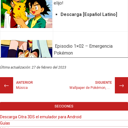
elijo!
Descarga [Español Latino]
Episodio 1×02 – Emergencia
Pokémon
Descarga [Español Latino]
Última actualización: 27 de febrero del 2023
ANTERIOR
SIGUIENTE
←
→
Música
Wallpaper de Pokémon, MÁS de 250 fondos de pantalla
Episodio 1×03 – Ash captura un
Pokémon
SECCIONES
Descarga [Español Latino]
Descarga Citra 3DS el emulador para Android
Guías