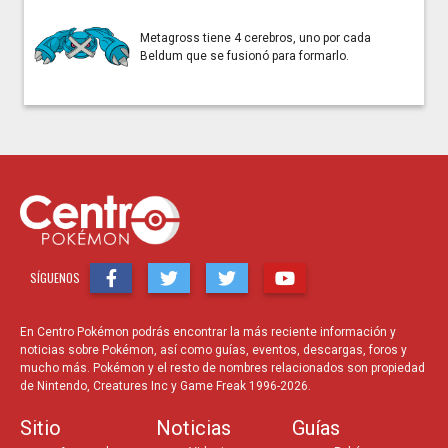
Descarga [Español Latino]
Metagross tiene 4 cerebros, uno por cada
Beldum que se fusionó para formarlo.
Episodio 1×07 – Las flores
acuáticas de Ciudad Celeste
Descarga [Español Latino]
SÍGUENOS
Episodio 1×08 – El camino a la Liga
Pokémon
En Centro Pokémon podrás encontrar la más reciente información y
noticias sobre Pokémon, así como guías, eventos, descargas, foros y
mucho más. Pokémon y el resto de nombres relacionados son propiedad
Descarga [Español Latino]
de Nintendo, Creatures Inc y Game Freak 1996-2026.
Sitio
Noticias
Guías