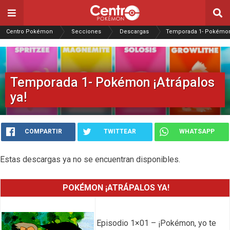
Centro Pokémon
Secciones
Descargas
Temporada 1- Pokémon 
Temporada 1- Pokémon ¡Atrápalos
ya!
COMPARTIR
TWITTEAR
WHATSAPP
Estas descargas ya no se encuentran disponibles.
POKÉMON ¡ATRÁPALOS YA!
Episodio 1×01 – ¡Pokémon, yo te