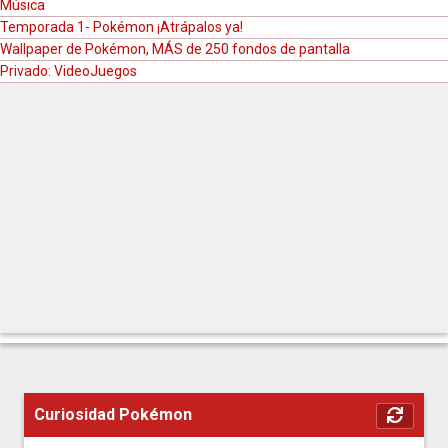
Música
Temporada 1- Pokémon ¡Atrápalos ya!
Wallpaper de Pokémon, MÁS de 250 fondos de pantalla
Episodio 1×04 – El desafío del
Privado: VideoJuegos
samurái
Descarga [Español Latino]
Episodio 1×05 – Batalla en Ciudad
Plateada
Descarga [Español Latino]
Episodio 1×06 – Clefairy y la Roca
Curiosidad Pokémon
Lunar