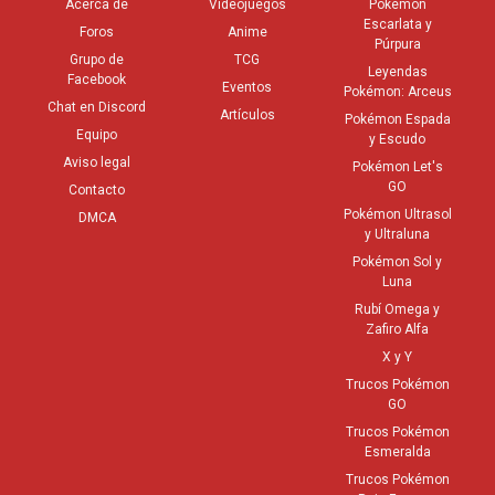
Acerca de
Videojuegos
Pokémon
Escarlata y
Foros
Anime
Episodio 1×09 – La escuela de los
Púrpura
Grupo de
TCG
golpes duros
Leyendas
Facebook
Eventos
Pokémon: Arceus
Descarga [Español Latino]
Chat en Discord
Artículos
Pokémon Espada
Equipo
y Escudo
Aviso legal
Pokémon Let's
GO
Contacto
Pokémon Ultrasol
DMCA
y Ultraluna
Pokémon Sol y
Luna
Rubí Omega y
Zafiro Alfa
X y Y
Trucos Pokémon
GO
Trucos Pokémon
Esmeralda
Trucos Pokémon