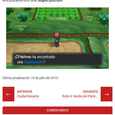
encontraremos una
Superpoción
.
Última actualización: 16 de julio del 2015
ANTERIOR
SIGUIENTE
←
→
Ciudad Novarte
Ruta 4: Senda del Parterre
COMENTARIOS