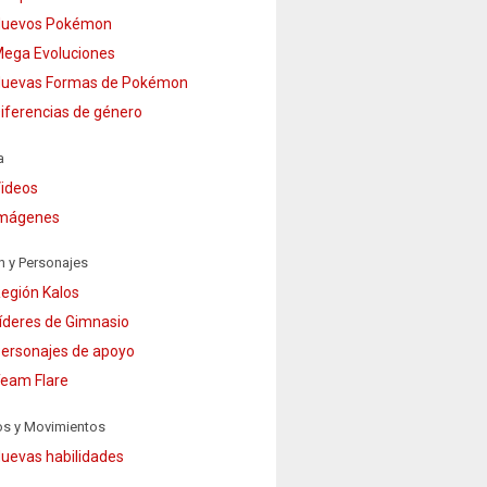
uevos Pokémon
ega Evoluciones
uevas Formas de Pokémon
iferencias de género
a
ideos
mágenes
n y Personajes
egión Kalos
íderes de Gimnasio
ersonajes de apoyo
eam Flare
os y Movimientos
uevas habilidades