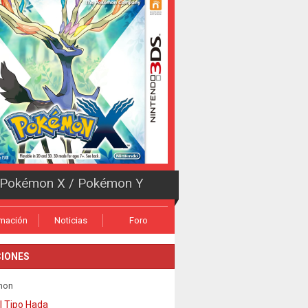
Pokémon X / Pokémon Y
rmación
Noticias
Foro
IONES
mon
l Tipo Hada