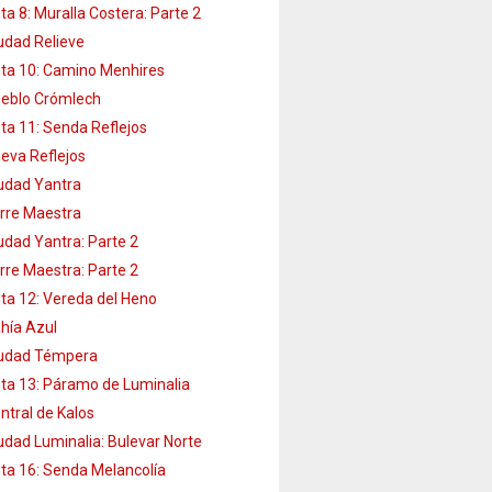
ta 8: Muralla Costera: Parte 2
udad Relieve
ta 10: Camino Menhires
eblo Crómlech
ta 11: Senda Reflejos
eva Reflejos
udad Yantra
rre Maestra
udad Yantra: Parte 2
rre Maestra: Parte 2
ta 12: Vereda del Heno
hía Azul
udad Témpera
ta 13: Páramo de Luminalia
ntral de Kalos
udad Luminalia: Bulevar Norte
ta 16: Senda Melancolía