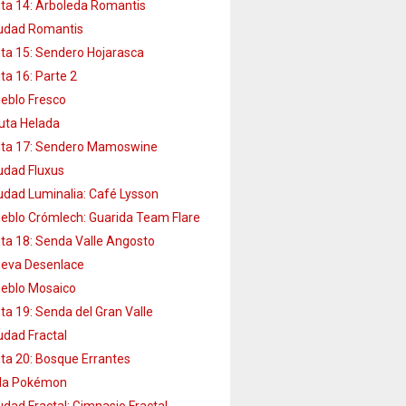
ta 14: Arboleda Romantis
udad Romantis
ta 15: Sendero Hojarasca
ta 16: Parte 2
eblo Fresco
uta Helada
ta 17: Sendero Mamoswine
udad Fluxus
udad Luminalia: Café Lysson
eblo Crómlech: Guarida Team Flare
ta 18: Senda Valle Angosto
eva Desenlace
eblo Mosaico
ta 19: Senda del Gran Valle
udad Fractal
ta 20: Bosque Errantes
lla Pokémon
udad Fractal: Gimnasio Fractal