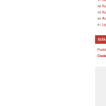
Ru
Ru
Ac
Li
GUÍA
Puebl
Ciuda