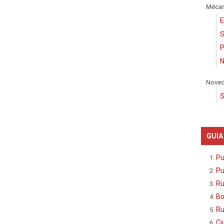
Mécan
E
S
P
N
Nove
S
GUIA
Pu
Pu
Ru
Bo
Ru
Ci