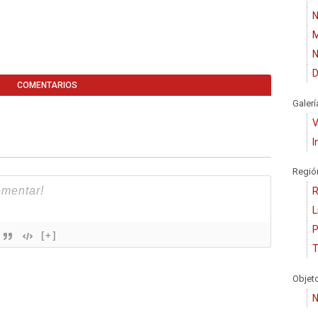
N
M
N
D
COMENTARIOS
Galerí
V
I
Regió
R
L
P
[+]
T
Objet
N