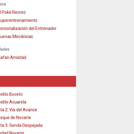
ica
l Poké Recreo
uperentrenamiento
ersonalización del Entrenador
uevas Mecánicas
dades
afari Amistad
eblo Boceto
eblo Acuarela
ta 2: Vía del Avance
sque de Novarte
ta 3: Senda Despejada
udad Novarte