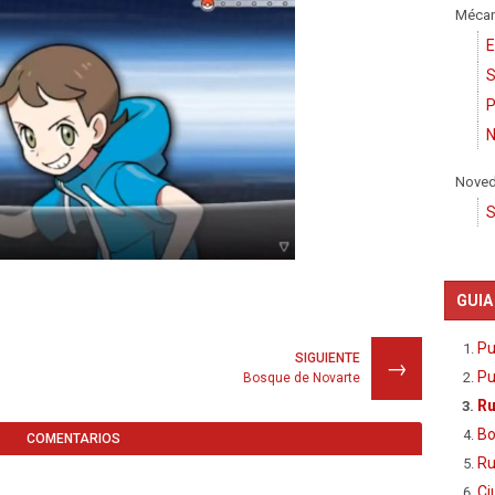
Mécan
E
S
P
N
Nove
S
GUIA
Pu
SIGUIENTE
→
Pu
Bosque de Novarte
Ru
Bo
COMENTARIOS
Ru
Ci