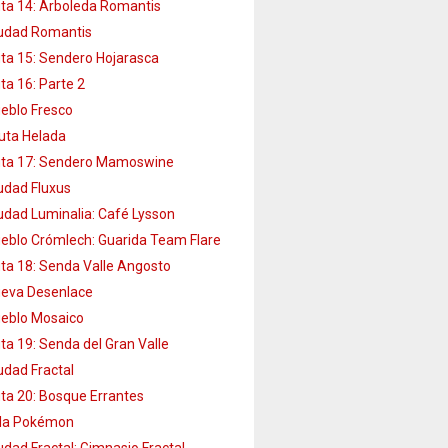
ta 14: Arboleda Romantis
udad Romantis
ta 15: Sendero Hojarasca
ta 16: Parte 2
eblo Fresco
uta Helada
ta 17: Sendero Mamoswine
udad Fluxus
udad Luminalia: Café Lysson
eblo Crómlech: Guarida Team Flare
ta 18: Senda Valle Angosto
eva Desenlace
eblo Mosaico
ta 19: Senda del Gran Valle
udad Fractal
ta 20: Bosque Errantes
lla Pokémon
udad Fractal: Gimnasio Fractal