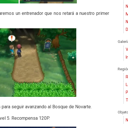
N
traremos un entrenador que nos retará a nuestro primer
M
N
D
Galerí
V
I
Regió
R
L
P
T
 para seguir avanzando al Bosque de Novarte.
Objet
vel 5. Recompensa 120P.
N