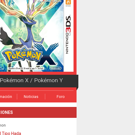
Pokémon X / Pokémon Y
rmación
Noticias
Foro
IONES
mon
l Tipo Hada