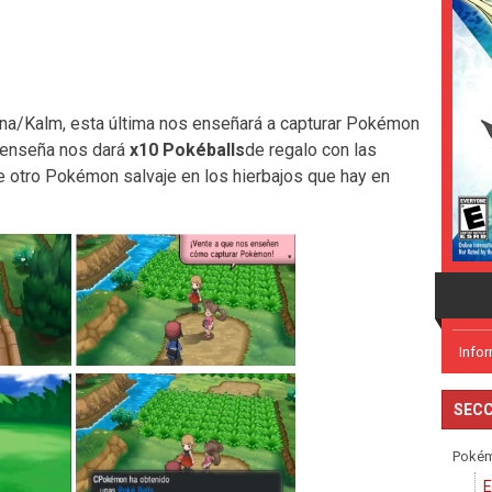
ena/Kalm, esta última nos enseñará a capturar Pokémon
 enseña nos dará
x10
Pokéballs
de regalo con las
 otro Pokémon salvaje en los hierbajos que hay en
Info
SECC
Poké
E