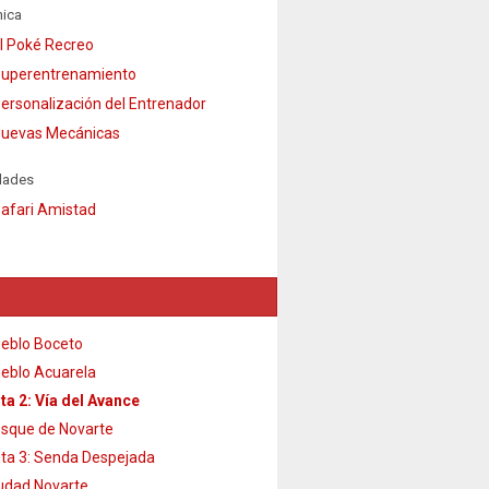
ica
l Poké Recreo
uperentrenamiento
ersonalización del Entrenador
uevas Mecánicas
dades
afari Amistad
eblo Boceto
eblo Acuarela
ta 2: Vía del Avance
sque de Novarte
ta 3: Senda Despejada
udad Novarte