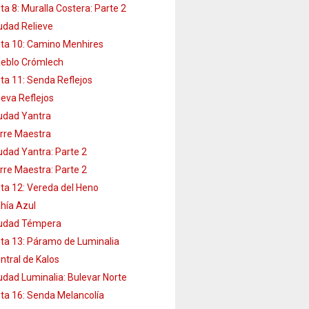
ta 8: Muralla Costera: Parte 2
udad Relieve
ta 10: Camino Menhires
eblo Crómlech
ta 11: Senda Reflejos
eva Reflejos
udad Yantra
rre Maestra
udad Yantra: Parte 2
rre Maestra: Parte 2
ta 12: Vereda del Heno
hía Azul
udad Témpera
ta 13: Páramo de Luminalia
ntral de Kalos
udad Luminalia: Bulevar Norte
ta 16: Senda Melancolía