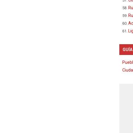
Ru
Ru
Ac
Li
GUÍA
Puebl
Ciuda