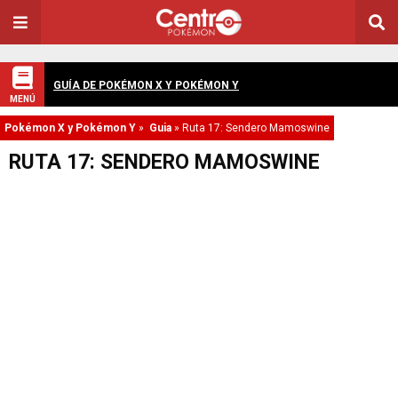
GUÍA DE POKÉMON X Y POKÉMON Y
MENÚ
Pokémon X y Pokémon Y
»
Guia
»
Ruta 17: Sendero Mamoswine
RUTA 17: SENDERO MAMOSWINE