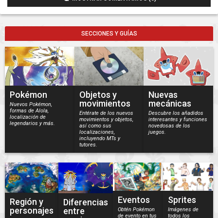
SECCIONES Y GUÍAS
Pokémon
Objetos y
Nuevas
movimientos
mecánicas
Nuevos Pokémon,
formas de Alola,
Entérate de los nuevos
Descubre los añadidos
localización de
movimientos y objetos,
interesantes y funciones
legendarios y más.
así como sus
novedosas de los
localizaciones,
juegos.
incluyendo MTs y
tutores.
Eventos
Sprites
Región y
Diferencias
personajes
entre
Obtén Pokémon
Imágenes de
de evento en tus
todos los