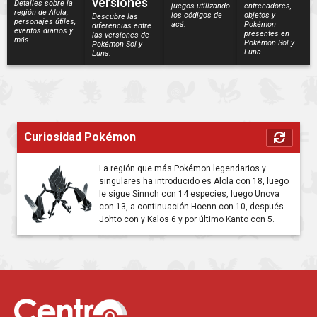
versiones
Detalles sobre la
juegos utilizando
entrenadores,
región de Alola,
los códigos de
objetos y
Descubre las
personajes útiles,
acá.
Pokémon
diferencias entre
eventos diarios y
presentes en
las versiones de
más.
Pokémon Sol y
Pokémon Sol y
Luna.
Luna.
Curiosidad Pokémon
La región que más Pokémon legendarios y
singulares ha introducido es Alola con 18, luego
le sigue Sinnoh con 14 especies, luego Unova
con 13, a continuación Hoenn con 10, después
Johto con y Kalos 6 y por último Kanto con 5.