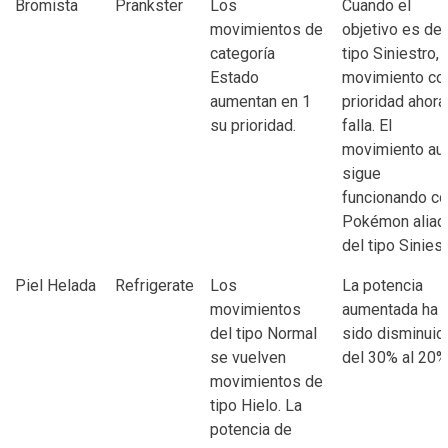
Bromista
Prankster
Los
Cuando el
movimientos de
objetivo es del
categoría
tipo Siniestro, 
Estado
movimiento co
aumentan en 1
prioridad ahora
su prioridad.
falla. El
movimiento au
sigue
funcionando c
Pokémon aliad
del tipo Siniest
Piel Helada
Refrigerate
Los
La potencia
movimientos
aumentada ha
del tipo Normal
sido disminuid
se vuelven
del 30% al 20%
movimientos de
tipo Hielo. La
potencia de