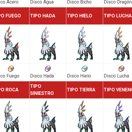
co Acero
Disco Agua
Disco Bicho
Disco Dragón
PO FUEGO
TIPO HADA
TIPO HIELO
TIPO LUCHA
sco Fuego
Disco Hada
Disco Hielo
Disco Lucha
TIPO
PO ROCA
TIPO TIERRA
TIPO VENEN
SINIESTRO