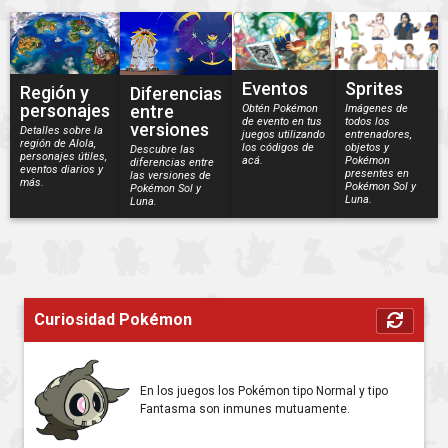
Eventos
Sprites
Región y
Diferencias
personajes
entre
Obtén Pokémon
Imágenes de
de evento en tus
todos los
versiones
Detalles sobre la
juegos utilizando
entrenadores,
región de Alola,
los códigos de
objetos y
Descubre las
personajes útiles,
acá.
Pokémon
diferencias entre
eventos diarios y
presentes en
las versiones de
más.
Pokémon Sol y
Pokémon Sol y
Luna.
Luna.
Curiosidad Pokémon
En los juegos los Pokémon tipo Normal y tipo
Fantasma son inmunes mutuamente.