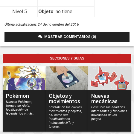
Nivel 5
Objeto
: no tiene
Última actualización:
24 de noviembre del 2016
MOSTRAR COMENTARIOS (0)
SECCIONES Y GUÍAS
Pokémon
Objetos y
Nuevas
movimientos
mecánicas
Nuevos Pokémon,
formas de Alola,
Entérate de los nuevos
Descubre los añadidos
localización de
movimientos y objetos,
interesantes y funciones
legendarios y más.
así como sus
novedosas de los
localizaciones,
juegos.
incluyendo MTs y
tutores.