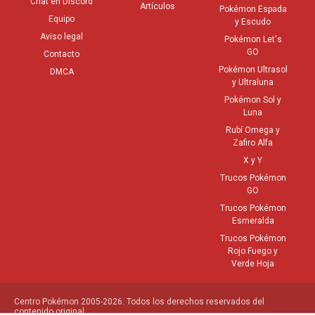
Chat en Discord
Artículos
Pokémon Espada
Equipo
y Escudo
Aviso legal
Pokémon Let's
GO
Contacto
Pokémon Ultrasol
DMCA
y Ultraluna
Pokémon Sol y
Luna
Rubí Omega y
Zafiro Alfa
X y Y
Trucos Pokémon
GO
Trucos Pokémon
Esmeralda
Trucos Pokémon
Rojo Fuego y
Verde Hoja
Centro Pokémon 2005-2026. Todos los derechos reservados del
contenido original.