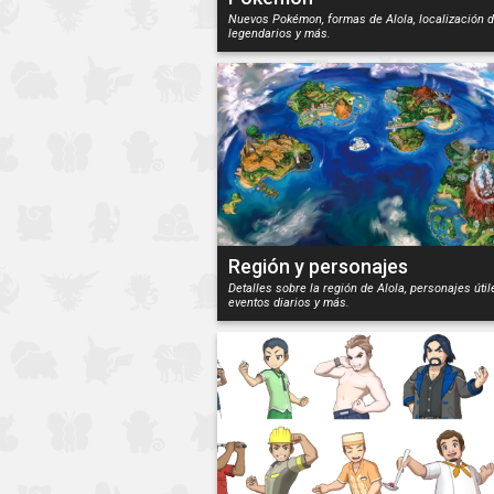
Nuevos Pokémon, formas de Alola, localización 
legendarios y más.
Región y personajes
Detalles sobre la región de Alola, personajes útil
eventos diarios y más.