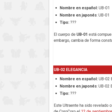
Nombre en español:
UB-01
Nombre en japonés
: UB-01
Tipo:
???
El cuerpo de
UB-01
está compuest
embargo, cambia de forma consta
UB-02 ELEGANCIA
Nombre en español:
UB-02 E
Nombre en japonés
: UB-02 
Tipo:
???
Este Ultraente ha sido revelado co
de CoroCoro el
12 de septiembr