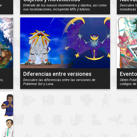
de
Entérate de los nuevos movimientos y objetos, así como
Descubre l
sus localizaciones, incluyendo MTs y tutores.
novedosas 
Diferencias entre versiones
Event
es,
Descubre las diferencias entre las versiones de
Obtén Pokém
Pokémon Sol y Luna.
códigos de