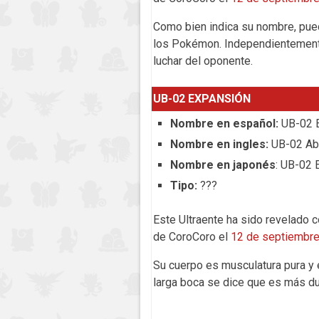
Como bien indica su nombre, pued
los Pokémon. Independientemente
luchar del oponente.
UB-02 EXPANSIÓN
Nombre en español:
UB-02 
Nombre en ingles:
UB-02 Ab
Nombre en japonés
: UB-02 
Tipo:
???
Este Ultraente ha sido revelado co
de CoroCoro el
12 de septiembr
Su cuerpo es musculatura pura y 
larga boca se dice que es más du