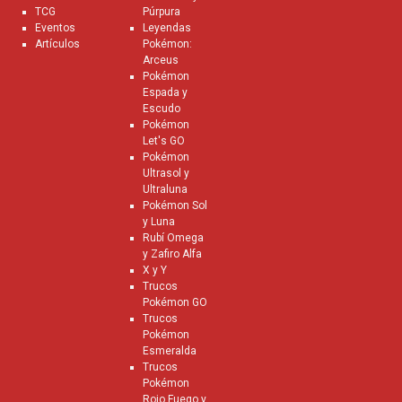
TCG
Púrpura
Eventos
Leyendas
Artículos
Pokémon:
Arceus
Pokémon
Espada y
Escudo
Pokémon
Let's GO
Pokémon
Ultrasol y
Ultraluna
Pokémon Sol
y Luna
Rubí Omega
y Zafiro Alfa
X y Y
Trucos
Pokémon GO
Trucos
Pokémon
Esmeralda
Trucos
Pokémon
Rojo Fuego y