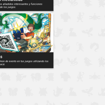
os añadidos interesantes y funciones
de los juegos.
os
on de evento en tus juegos utilizando los
 acá.