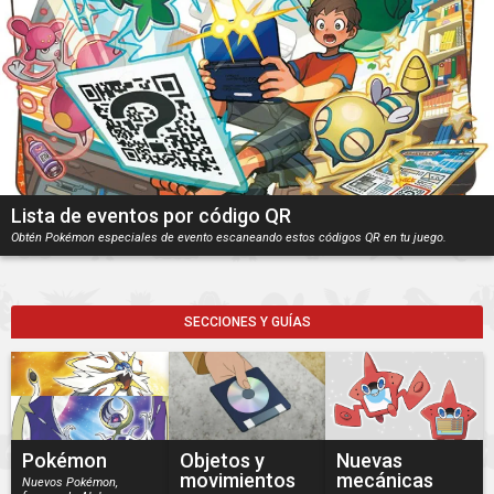
Lista de eventos por código QR
Obtén Pokémon especiales de evento escaneando estos códigos QR en tu juego.
SECCIONES Y GUÍAS
Pokémon
Objetos y
Nuevas
movimientos
mecánicas
Nuevos Pokémon,