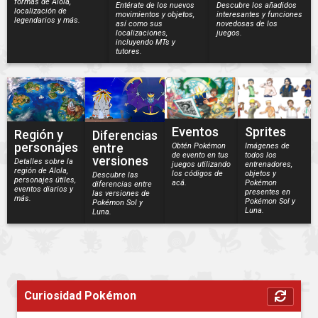
formas de Alola,
Entérate de los nuevos
Descubre los añadidos
localización de
movimientos y objetos,
interesantes y funciones
legendarios y más.
así como sus
novedosas de los
localizaciones,
juegos.
incluyendo MTs y
tutores.
Eventos
Sprites
Región y
Diferencias
personajes
entre
Obtén Pokémon
Imágenes de
de evento en tus
todos los
versiones
Detalles sobre la
juegos utilizando
entrenadores,
región de Alola,
los códigos de
objetos y
Descubre las
personajes útiles,
acá.
Pokémon
diferencias entre
eventos diarios y
presentes en
las versiones de
más.
Pokémon Sol y
Pokémon Sol y
Luna.
Luna.
Curiosidad Pokémon