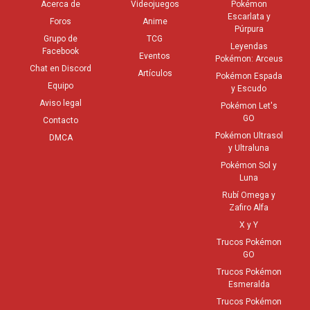
Acerca de
Videojuegos
Pokémon
Escarlata y
Foros
Anime
Púrpura
Grupo de
TCG
Leyendas
Facebook
Eventos
Pokémon: Arceus
Chat en Discord
Artículos
Pokémon Espada
Equipo
y Escudo
Aviso legal
Pokémon Let's
GO
Contacto
Pokémon Ultrasol
DMCA
y Ultraluna
Pokémon Sol y
Luna
Rubí Omega y
Zafiro Alfa
X y Y
Trucos Pokémon
GO
Trucos Pokémon
Esmeralda
Trucos Pokémon