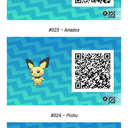
#023 – Ariados
#024 – Pichu