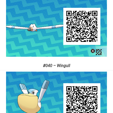
#040 – Wingull