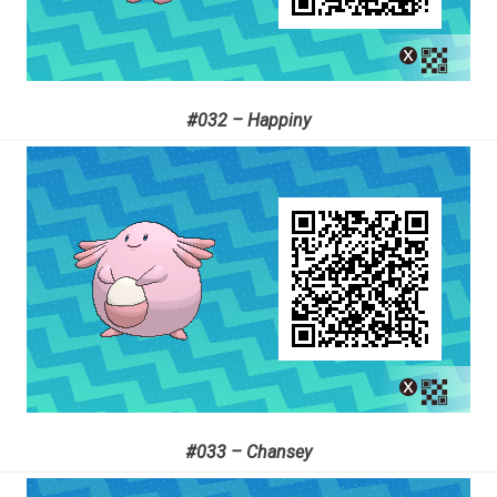
#032 – Happiny
#033 – Chansey