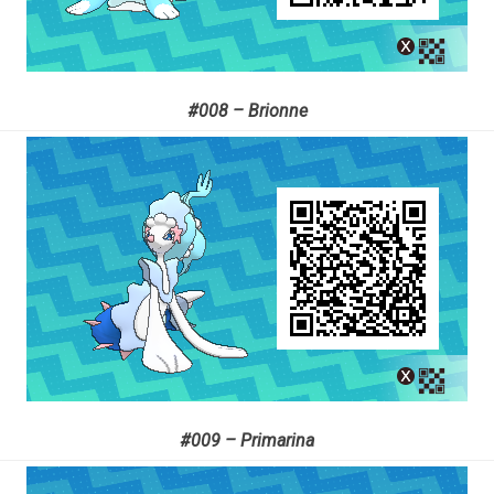
#008 – Brionne
#009 – Primarina