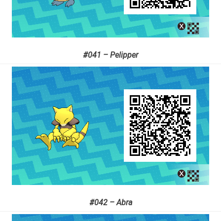
#041 – Pelipper
#042 – Abra