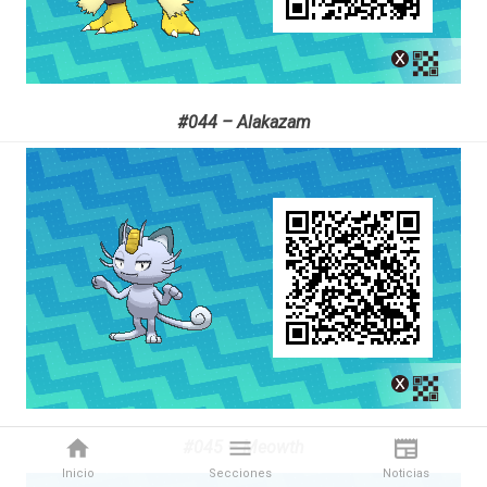
#044 – Alakazam
#045 – Meowth
Inicio
Secciones
Noticias