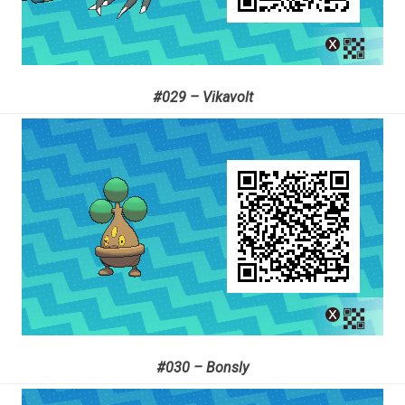
#029 – Vikavolt
#030 – Bonsly