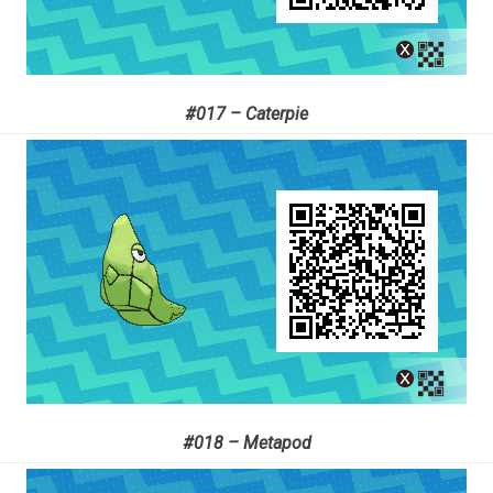
#017 – Caterpie
#018 – Metapod