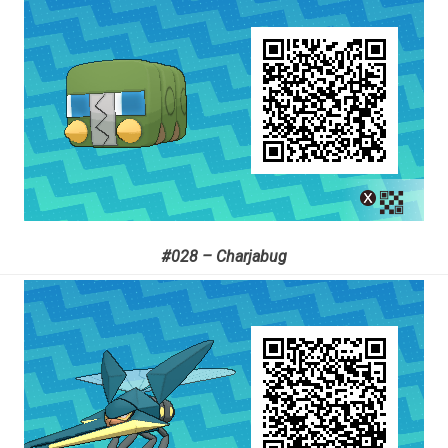
#028 – Charjabug