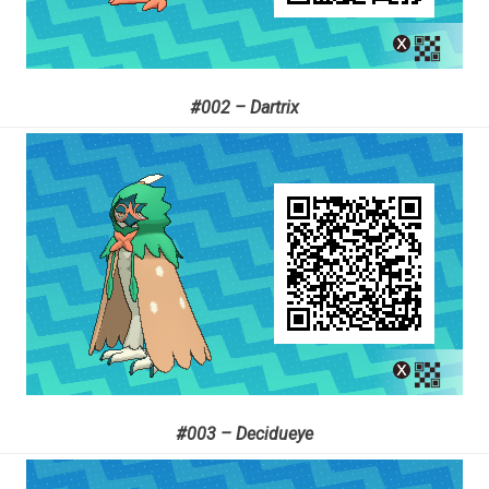
#002 – Dartrix
#003 – Decidueye