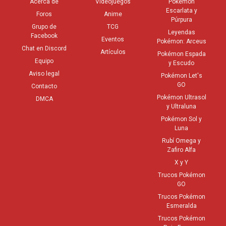
Acerca de
Videojuegos
Pokémon
Escarlata y
Foros
Anime
Púrpura
Grupo de
TCG
Leyendas
Facebook
Eventos
Pokémon: Arceus
Chat en Discord
Artículos
Pokémon Espada
Equipo
y Escudo
Aviso legal
Pokémon Let's
GO
Contacto
Pokémon Ultrasol
DMCA
y Ultraluna
Pokémon Sol y
Luna
Rubí Omega y
Zafiro Alfa
X y Y
Trucos Pokémon
GO
Trucos Pokémon
Esmeralda
Trucos Pokémon