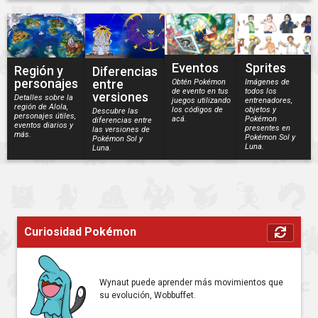
Eventos
Sprites
Región y
Diferencias
personajes
entre
Obtén Pokémon
Imágenes de
de evento en tus
todos los
versiones
Detalles sobre la
juegos utilizando
entrenadores,
región de Alola,
los códigos de
objetos y
Descubre las
personajes útiles,
acá.
Pokémon
diferencias entre
eventos diarios y
presentes en
las versiones de
más.
Pokémon Sol y
Pokémon Sol y
Luna.
Luna.
Curiosidad Pokémon
Wynaut puede aprender más movimientos que
su evolución, Wobbuffet.