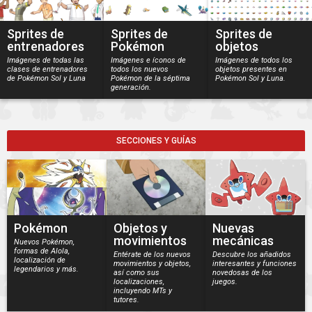
Sprites de
Sprites de
Sprites de
entrenadores
Pokémon
objetos
Imágenes de todas las
Imágenes e íconos de
Imágenes de todos los
clases de entrenadores
todos los nuevos
objetos presentes en
de Pokémon Sol y Luna
Pokémon de la séptima
Pokémon Sol y Luna.
generación.
SECCIONES Y GUÍAS
Pokémon
Objetos y
Nuevas
movimientos
mecánicas
Nuevos Pokémon,
formas de Alola,
Entérate de los nuevos
Descubre los añadidos
localización de
movimientos y objetos,
interesantes y funciones
legendarios y más.
así como sus
novedosas de los
localizaciones,
juegos.
incluyendo MTs y
tutores.