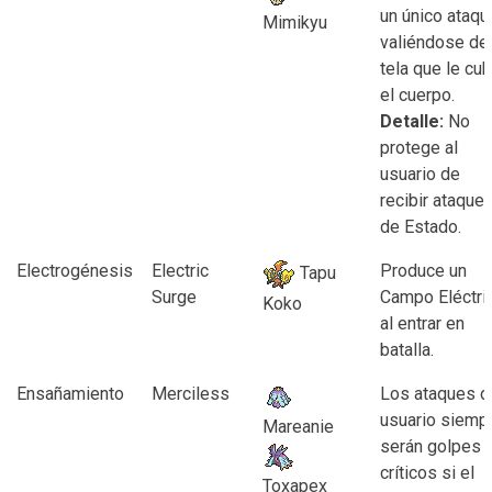
un único ataqu
Mimikyu
valiéndose de 
tela que le cu
el cuerpo.
Detalle:
No
protege al
usuario de
recibir ataque
de Estado.
Electrogénesis
Electric
Produce un
Tapu
Surge
Campo Eléctri
Koko
al entrar en
batalla.
Ensañamiento
Merciless
Los ataques d
usuario siemp
Mareanie
serán golpes
críticos si el
Toxapex