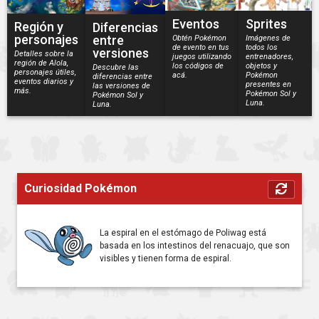
Eventos
Sprites
Región y
Diferencias
personajes
entre
Obtén Pokémon
Imágenes de
de evento en tus
todos los
versiones
Detalles sobre la
juegos utilizando
entrenadores,
región de Alola,
los códigos de
objetos y
Descubre las
personajes útiles,
acá.
Pokémon
diferencias entre
eventos diarios y
presentes en
las versiones de
más.
Pokémon Sol y
Pokémon Sol y
Luna.
Luna.
Curiosidad Pokémon
La espiral en el estómago de Poliwag está
basada en los intestinos del renacuajo, que son
visibles y tienen forma de espiral.