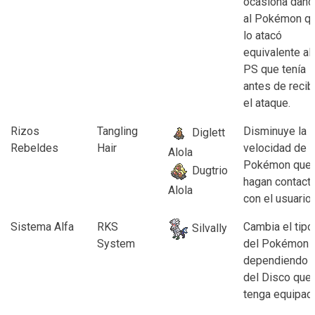
ocasiona daño
al Pokémon q
lo atacó
equivalente al
PS que tenía
antes de recib
el ataque.
Rizos
Tangling
Disminuye la
Diglett
Rebeldes
Hair
velocidad de l
Alola
Pokémon que
Dugtrio
hagan contact
Alola
con el usuario.
Sistema Alfa
RKS
Cambia el tipo
Silvally
System
del Pokémon
dependiendo
del Disco que
tenga equipad