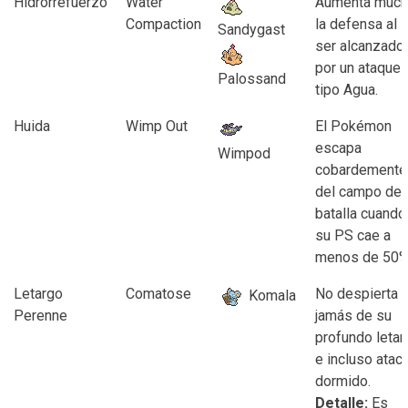
Hidrorrefuerzo
Water
Aumenta muc
Compaction
la defensa al
Sandygast
ser alcanzado
por un ataque
Palossand
tipo Agua.
Huida
Wimp Out
El Pokémon
escapa
Wimpod
cobardemente
del campo de
batalla cuando
su PS cae a
menos de 50%
Letargo
Comatose
No despierta
Komala
Perenne
jamás de su
profundo letar
e incluso atac
dormido.
Detalle:
Es