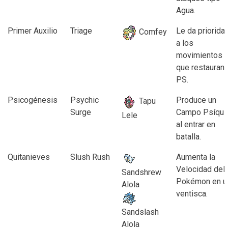
Agua.
Primer Auxilio
Triage
Le da priorida
Comfey
a los
movimientos
que restauran
PS.
Psicogénesis
Psychic
Produce un
Tapu
Surge
Campo Psíqui
Lele
al entrar en
batalla.
Quitanieves
Slush Rush
Aumenta la
Velocidad del
Sandshrew
Pokémon en u
Alola
ventisca.
Sandslash
Alola