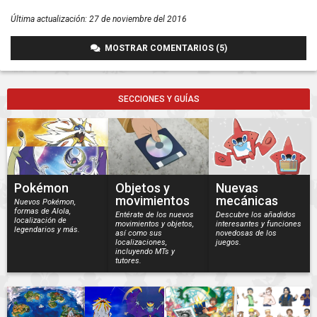
Última actualización:
27 de noviembre del 2016
MOSTRAR COMENTARIOS (5)
SECCIONES Y GUÍAS
Pokémon
Objetos y
Nuevas
movimientos
mecánicas
Nuevos Pokémon,
formas de Alola,
Entérate de los nuevos
Descubre los añadidos
localización de
movimientos y objetos,
interesantes y funciones
legendarios y más.
así como sus
novedosas de los
localizaciones,
juegos.
incluyendo MTs y
tutores.