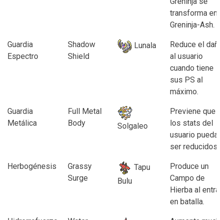
Greninja se
transforma en
Greninja-Ash.
Guardia
Shadow
Reduce el dañ
Lunala
Espectro
Shield
al usuario
cuando tiene
sus PS al
máximo.
Guardia
Full Metal
Previene que
Metálica
Body
los stats del
Solgaleo
usuario pueda
ser reducidos.
Herbogénesis
Grassy
Produce un
Tapu
Surge
Campo de
Bulu
Hierba al entra
en batalla.