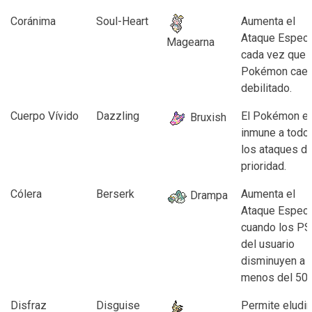
Coránima
Soul-Heart
Aumenta el
Ataque Especi
Magearna
cada vez que 
Pokémon cae
debilitado.
Cuerpo Vívido
Dazzling
El Pokémon e
Bruxish
inmune a todo
los ataques d
prioridad.
Cólera
Berserk
Aumenta el
Drampa
Ataque Especi
cuando los PS
del usuario
disminuyen a
menos del 50
Disfraz
Disguise
Permite eludir