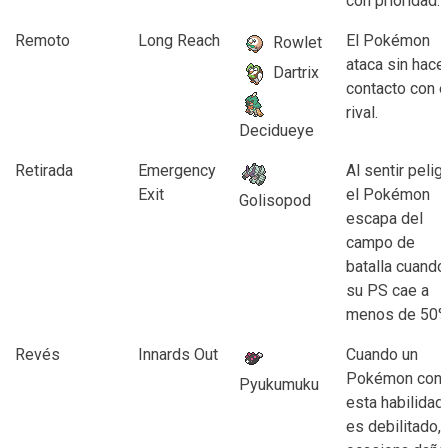
con prioridad.
Remoto
Long Reach
El Pokémon
Rowlet
ataca sin hace
Dartrix
contacto con e
rival.
Decidueye
Retirada
Emergency
Al sentir peligr
Exit
el Pokémon
Golisopod
escapa del
campo de
batalla cuando
su PS cae a
menos de 50%
Revés
Innards Out
Cuando un
Pokémon con
Pyukumuku
esta habilidad
es debilitado,