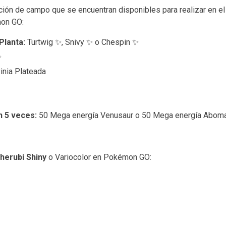
ción de campo que se encuentran disponibles para realizar en e
mon GO:
Planta:
Turtwig ✨, Snivy ✨ o Chespin ✨
✨
inia Plateada
n 5 veces:
50 Mega energía Venusaur o 50 Mega energía Abo
herubi Shiny
o Variocolor en Pokémon GO: