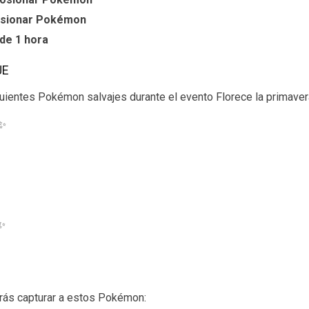
losionar Pokémon
de 1 hora
JE
guientes Pokémon salvajes durante el evento Florece la primav
 ✨
 ✨
drás capturar a estos Pokémon: