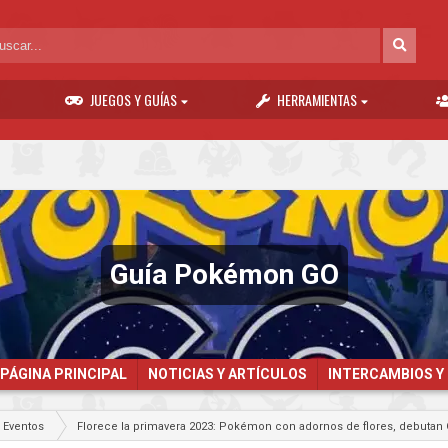
JUEGOS Y GUÍAS
HERRAMIENTAS
Guía Pokémon GO
PÁGINA PRINCIPAL
NOTICIAS Y ARTÍCULOS
INTERCAMBIOS Y
Eventos
Florece la primavera 2023: Pokémon con adornos de flores, debuta