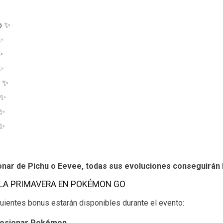
o ✨
✨
✨
✨
o ✨
 ✨
 ✨
 ✨
ionar de Pichu o Eevee, todas sus evoluciones conseguirán
 LA PRIMAVERA EN POKÉMON GO
ientes bonus estarán disponibles durante el evento:
losionar Pokémon