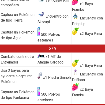
x10 Super Ball
x1 Baya
compañero
Frambu
Captura un Pokémon
Encuentro con
Encuentro con
de tipo Tierra
Skorupi
Prinplup
Captura un Pokémon
x2 Baya Pinia
500 Polvos
de tipo Agua
estelares
5 / 9
Combate contra otro
x1 MT de
Entrenador
Ataque Cargado
x1 Baya Pinia
Usa 3 bayas para
Encuentro con
ayudarte a capturar
x1 Piedra Sinnoh
Drifloon
Pokémon
x2 Baya
Captura un Pokémon
500 Polvos
Frambu
de tipo Fantasma
estelares