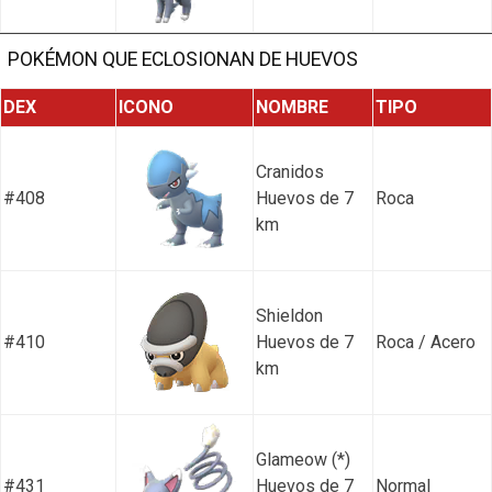
POKÉMON QUE ECLOSIONAN DE HUEVOS
DEX
ICONO
NOMBRE
TIPO
Cranidos
#408
Huevos de 7
Roca
km
Shieldon
#410
Huevos de 7
Roca / Acero
km
Glameow (*)
#431
Huevos de 7
Normal