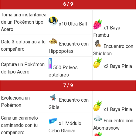
6 / 9
Toma una instantánea
de un Pokémon tipo
x10 Ultra Ball
x1 Baya
Acero
Frambu
Dale 3 golosinas a tu
Encuentro con
Encuentro con
compañero
Hippopotas
Shieldon
Captura un Pokémon
x2 Baya Pinia
500 Polvos
de tipo Acero
estelares
7 / 9
Evoluciona un
Encuentro con
Pokémon
Gible
x1 Baya Pinia
Gana un caramelo
Encuentro con
x1 Módulo
caminando con tu
Abomasnow
Cebo Glaciar
compañero