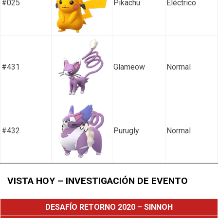
#025
Pikachu
Eléctrico
#431
Glameow
Normal
#432
Purugly
Normal
VISTA HOY – INVESTIGACIÓN DE EVENTO
DESAFÍO RETORNO 2020 – SINNOH