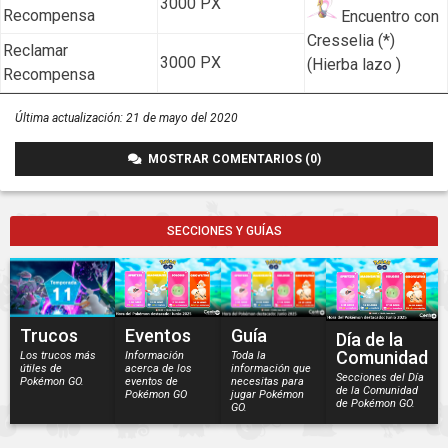
3000 PX
Recompensa
Encuentro con
Cresselia (*)
Reclamar
3000 PX
(Hierba lazo )
Recompensa
Última actualización:
21 de mayo del 2020
MOSTRAR COMENTARIOS (0)
SECCIONES Y GUÍAS
Trucos
Eventos
Guía
Día de la
Comunidad
Los trucos más
Información
Toda la
útiles de
acerca de los
información que
Secciones del Día
Pokémon GO.
eventos de
necesitas para
de la Comunidad
Pokémon GO
jugar Pokémon
de Pokémon GO.
GO.