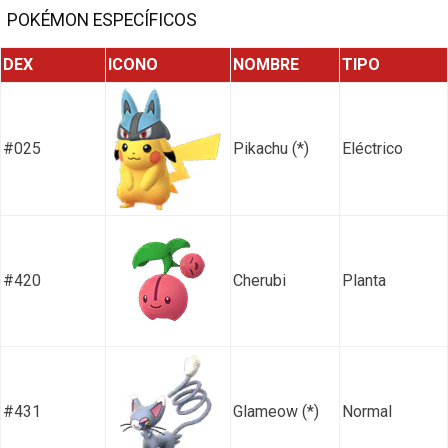
POKÉMON ESPECÍFICOS
DEX
ICONO
NOMBRE
TIPO
#025
Pikachu (*)
Eléctrico
#420
Cherubi
Planta
#431
Glameow (*)
Normal