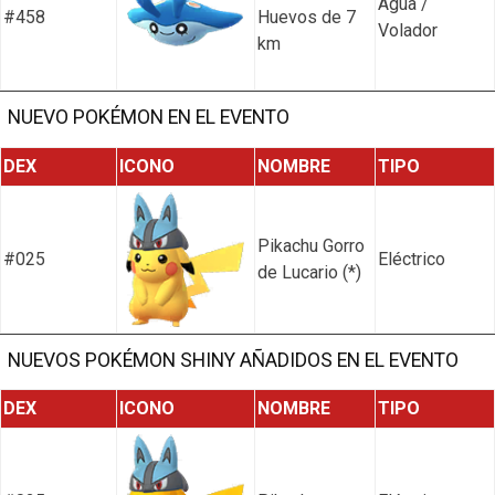
Agua /
#458
Huevos de 7
Volador
km
NUEVO POKÉMON EN EL EVENTO
DEX
ICONO
NOMBRE
TIPO
Pikachu Gorro
#025
Eléctrico
de Lucario (*)
NUEVOS POKÉMON SHINY AÑADIDOS EN EL EVENTO
DEX
ICONO
NOMBRE
TIPO