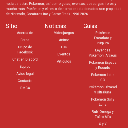
noticias sobre Pokémon, así como guías, eventos, descargas, foros y
mucho más. Pokémon y el resto de nombres relacionados son propiedad
de Nintendo, Creatures Inc y Game Freak 1996-2026.
Sitio
Noticias
Guías
Acerca de
Videojuegos
Pokémon
Escarlata y
Foros
Anime
Púrpura
Grupo de
TCG
Leyendas
Facebook
Eventos
Pokémon: Arceus
Chat en Discord
Artículos
Pokémon Espada
Equipo
y Escudo
Aviso legal
Pokémon Let's
GO
Contacto
Pokémon Ultrasol
DMCA
y Ultraluna
Pokémon Sol y
Luna
Rubí Omega y
Zafiro Alfa
X y Y