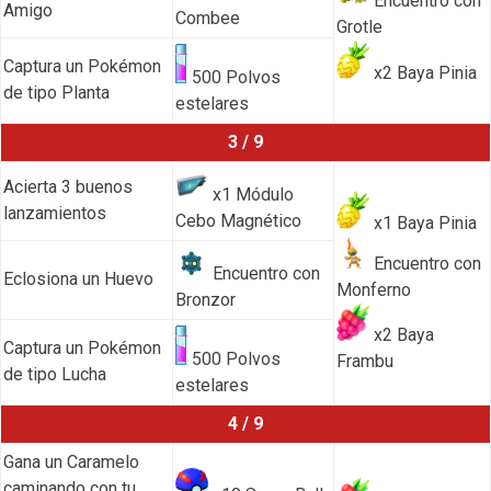
Encuentro con
Amigo
Combee
Grotle
Captura un Pokémon
x2 Baya Pinia
500 Polvos
de tipo Planta
estelares
3 / 9
Acierta 3 buenos
x1 Módulo
lanzamientos
Cebo Magnético
x1 Baya Pinia
Encuentro con
Encuentro con
Eclosiona un Huevo
Monferno
Bronzor
x2 Baya
Captura un Pokémon
500 Polvos
Frambu
de tipo Lucha
estelares
4 / 9
Gana un Caramelo
caminando con tu