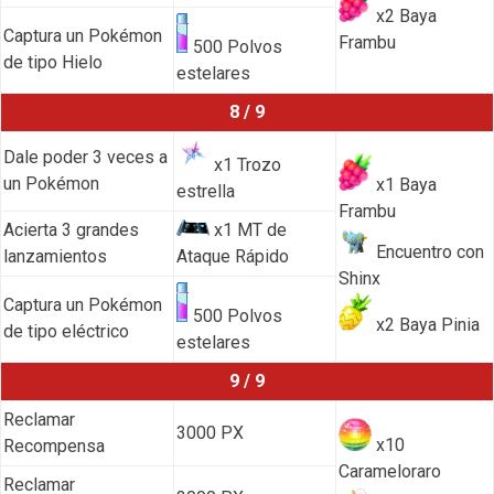
x2 Baya
Captura un Pokémon
Frambu
500 Polvos
de tipo Hielo
estelares
8 / 9
Dale poder 3 veces a
x1 Trozo
un Pokémon
x1 Baya
estrella
Frambu
Acierta 3 grandes
x1 MT de
Encuentro con
lanzamientos
Ataque Rápido
Shinx
Captura un Pokémon
500 Polvos
x2 Baya Pinia
de tipo eléctrico
estelares
9 / 9
Reclamar
3000 PX
x10
Recompensa
Carameloraro
Reclamar