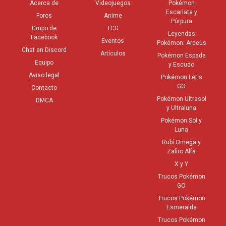
Acerca de
Videojuegos
Pokémon
Escarlata y
Foros
Anime
Púrpura
Grupo de
TCG
Leyendas
Facebook
Eventos
Pokémon: Arceus
Chat en Discord
Artículos
Pokémon Espada
Equipo
y Escudo
Aviso legal
Pokémon Let's
GO
Contacto
Pokémon Ultrasol
DMCA
y Ultraluna
Pokémon Sol y
Luna
Rubí Omega y
Zafiro Alfa
X y Y
Trucos Pokémon
GO
Trucos Pokémon
Esmeralda
Trucos Pokémon