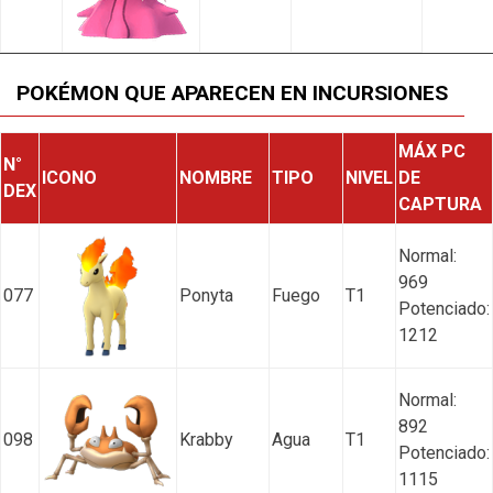
POKÉMON QUE APARECEN EN INCURSIONES
MÁX PC
N°
ICONO
NOMBRE
TIPO
NIVEL
DE
DEX
CAPTURA
Normal:
969
077
Ponyta
Fuego
T1
Potenciado:
1212
Normal:
892
098
Krabby
Agua
T1
Potenciado:
1115