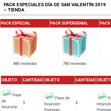
PACK ESPECIALES DÍA DE SAN VALENTÍN 2019
– TIENDA
PACK ESPECIAL
PACK SUPERGENIAL
PACK
480 monedas
780 monedas
OBJETO
CANTIDAD
OBJETO
CANTIDAD
OBJET
Pase
Pase de
Pa
de
3
4
Incursión
Incursió
Incursión
Premium
Premiu