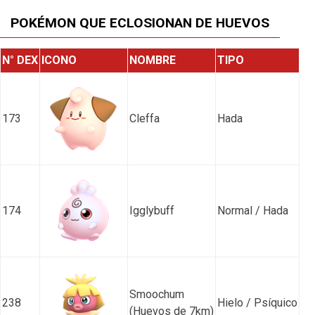
POKÉMON QUE ECLOSIONAN DE HUEVOS
N° DEX
ICONO
NOMBRE
TIPO
173
Cleffa
Hada
174
Igglybuff
Normal / Hada
Smoochum
238
Hielo / Psíquico
(Huevos de 7km)