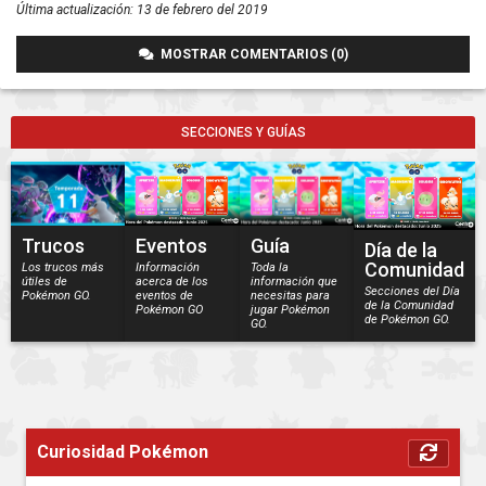
Última actualización:
13 de febrero del 2019
MOSTRAR COMENTARIOS (0)
SECCIONES Y GUÍAS
Trucos
Eventos
Guía
Día de la
Comunidad
Los trucos más
Información
Toda la
útiles de
acerca de los
información que
Secciones del Día
Pokémon GO.
eventos de
necesitas para
de la Comunidad
Pokémon GO
jugar Pokémon
de Pokémon GO.
GO.
Curiosidad Pokémon