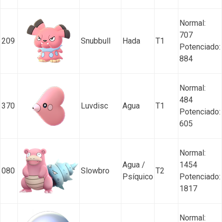
Normal:
707
209
Snubbull
Hada
T1
Potenciado:
884
Normal:
484
370
Luvdisc
Agua
T1
Potenciado:
605
Normal:
Agua /
1454
080
Slowbro
T2
Psíquico
Potenciado:
1817
Normal: