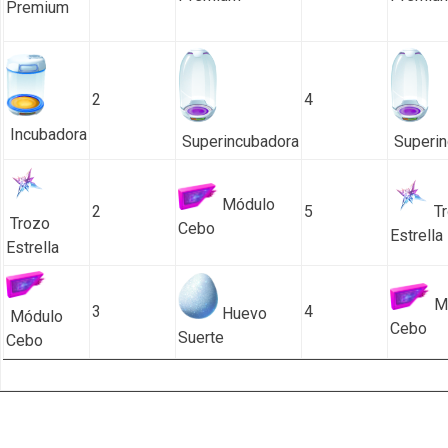
Premium
2
4
Incubadora
Superincubadora
Superin
Módulo
2
5
Tr
Trozo
Cebo
Estrella
Estrella
M
3
4
Huevo
Módulo
Cebo
Suerte
Cebo