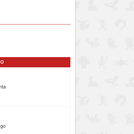
PO
nta
ego