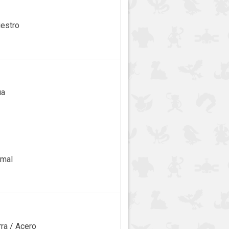
iestro
ua
mal
rra / Acero