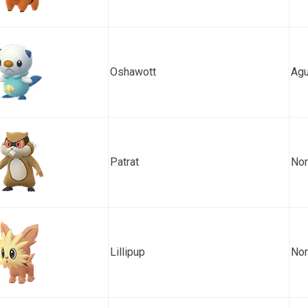
Oshawott
Ag
Patrat
Nor
Lillipup
Nor