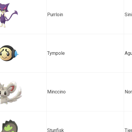
Purrloin
Sin
Tympole
Ag
Minccino
Nor
Stunfisk
Tie