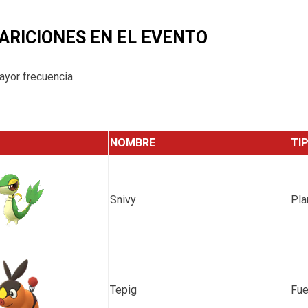
ARICIONES EN EL EVENTO
yor frecuencia.
NOMBRE
TI
Snivy
Pla
Tepig
Fu