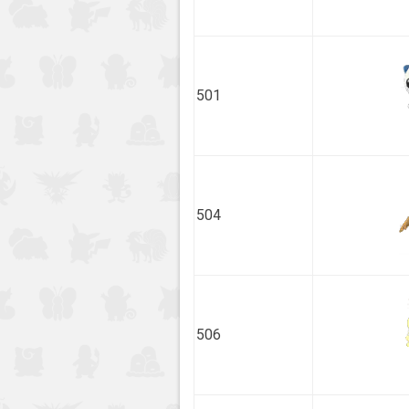
501
504
506