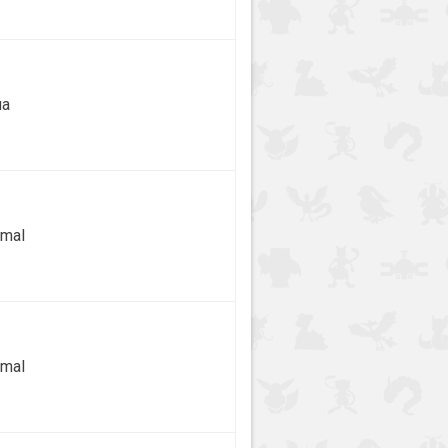
ua
mal
mal