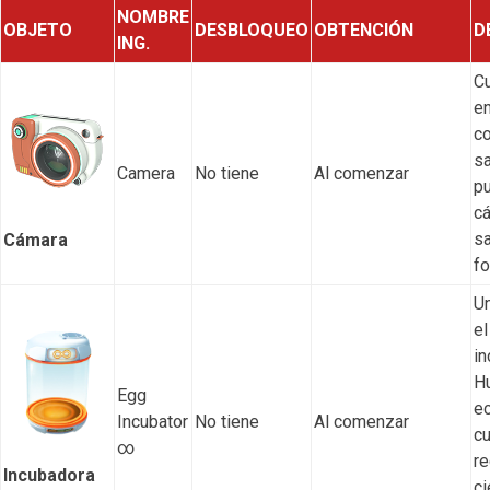
NOMBRE
OBJETO
DESBLOQUEO
OBTENCIÓN
D
ING.
C
e
c
sa
Camera
No tiene
Al comenzar
pu
c
sa
Cámara
fo
Un
el
in
H
Egg
ec
Incubator
No tiene
Al comenzar
c
∞
re
Incubadora
ci