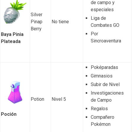
de campo y
especiales
Silver
Liga de
Pinap
No tiene
Combates GO
Berry
Por
Baya Pinia
Sincroaventura
Plateada
Poképaradas
Gimnasios
Subir de Nivel
Investigaciones
Potion
Nivel 5
de Campo
Regalos
Poción
Compañero
Pokémon