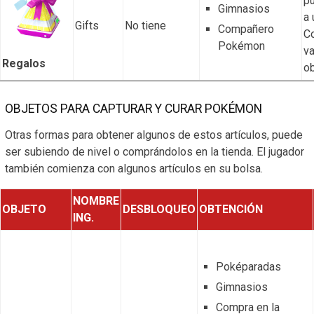
p
Gimnasios
a 
Gifts
No tiene
Compañero
Co
Pokémon
va
Regalos
ob
OBJETOS PARA CAPTURAR Y CURAR POKÉMON
Otras formas para obtener algunos de estos artículos, puede
ser subiendo de nivel o comprándolos en la tienda. El jugador
también comienza con algunos artículos en su bolsa.
NOMBRE
OBJETO
DESBLOQUEO
OBTENCIÓN
ING.
Poképaradas
Gimnasios
Compra en la