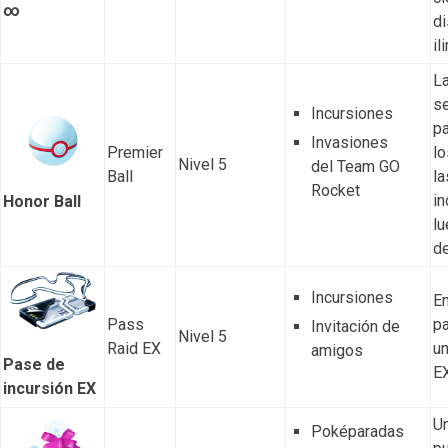
∞
di
il
La
se
Incursiones
pa
Invasiones
Premier
lo
Nivel 5
del Team GO
Ball
la
Rocket
in
Honor Ball
l
de
Incursiones
En
Pass
pa
Invitación de
Nivel 5
Raid EX
un
amigos
Pase de
EX
incursión EX
Un
Poképaradas