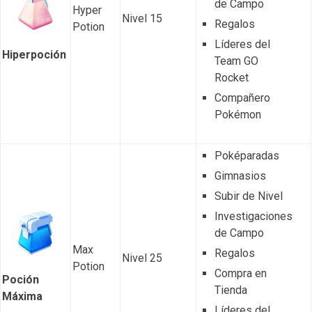
de Campo
Hyper
Nivel 15
Regalos
Potion
Líderes del
Hiperpoción
Team GO
Rocket
Compañero
Pokémon
Poképaradas
Gimnasios
Subir de Nivel
Investigaciones
de Campo
Max
Regalos
Nivel 25
Potion
Compra en
Poción
Tienda
Máxima
Líderes del