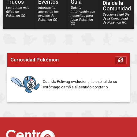
Trucos
Eventos
Guía
Día de la
Comunidad
Los trucos más
Información
Toda la
útiles de
acerca de los
información que
Secciones del Día
Pokémon GO.
eventos de
necesitas para
de la Comunidad
Pokémon GO
jugar Pokémon
de Pokémon GO.
GO.
Curiosidad Pokémon
Cuando Poliwag evoluciona, la espiral de su
estómago cambia al sentido contrario.