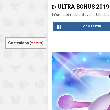
▷ ULTRA BONUS 2019 
Información sobre el evento Ultra b
COMPARTIR
Contenidos
[
mostrar
]