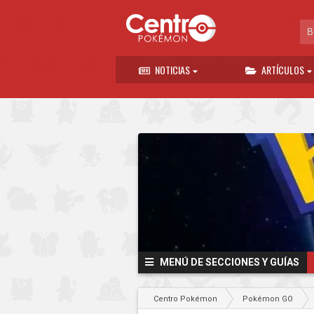
NOTICIAS
ARTÍCULOS
MENÚ DE SECCIONES Y GUÍAS
Centro Pokémon
Pokémon GO