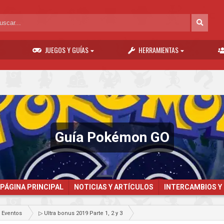
JUEGOS Y GUÍAS
HERRAMIENTAS
Guía Pokémon GO
PÁGINA PRINCIPAL
NOTICIAS Y ARTÍCULOS
INTERCAMBIOS Y
Eventos
▷ Ultra bonus 2019 Parte 1, 2 y 3