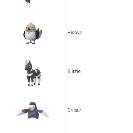
Pidove
Blitzle
Drilbur