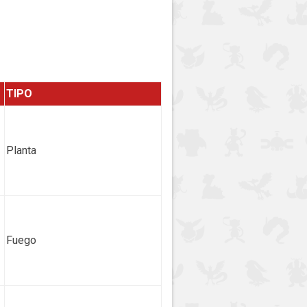
TIPO
Planta
Fuego