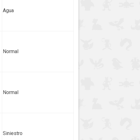
Agua
Normal
Normal
Siniestro