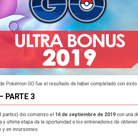
de Pokémon GO fue el resultado de haber completado con éxito 
– PARTE 3
3 partes) dio comienzo el
16 de septiembre de 2019
con una du
ra y última etapa da la oportunidad a los entrenadores de obtene
 y en incursiones.