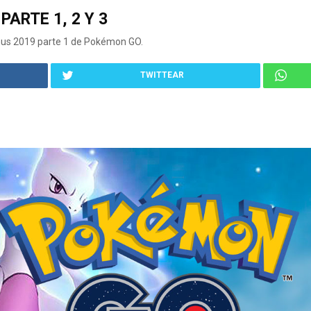
PARTE 1, 2 Y 3
onus 2019 parte 1 de Pokémon GO.
TWITTEAR