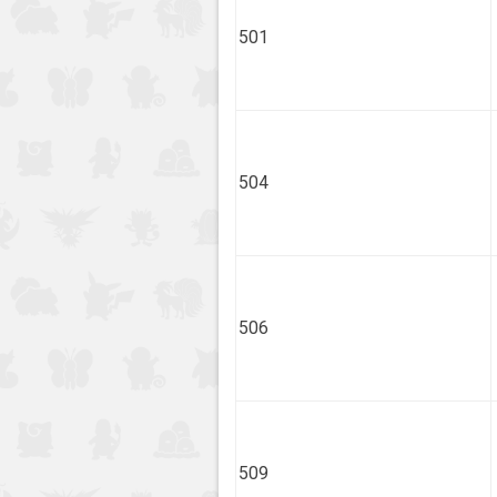
501
504
506
509