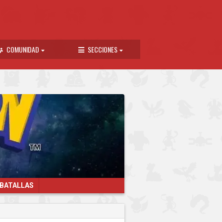
COMUNIDAD
SECCIONES
 BATALLAS