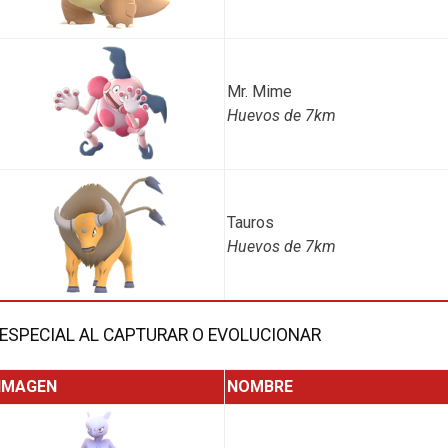
Mr. Mime
Huevos de 7km
Tauros
Huevos de 7km
SPECIAL AL CAPTURAR O EVOLUCIONAR
IMAGEN
NOMBRE