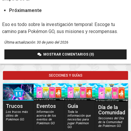
Próximamente
Eso es todo sobre la investigación temporal: Escoge tu
camino para Pokémon GO, sus misiones y recompensas.
Última actualización:
30 de junio del 2026
MOSTRAR COMENTARIOS (0)
SECCIONES Y GUÍAS
Trucos
Eventos
Guía
Día de la
Comunidad
Los trucos más
Información
Toda la
útiles de
acerca de los
información que
Secciones del Día
Pokémon GO.
eventos de
necesitas para
de la Comunidad
Pokémon GO
jugar Pokémon
de Pokémon GO.
GO.