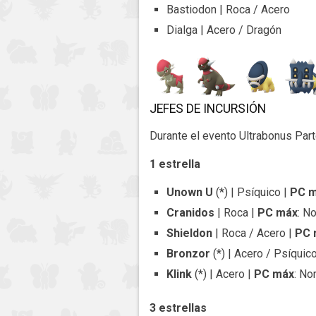
Bastiodon | Roca / Acero
Dialga | Acero / Dragón
JEFES DE INCURSIÓN
Durante el evento Ultrabonus Parte
1 estrella
Unown
U
(*) | Psíquico |
PC m
Cranidos
| Roca |
PC máx
: N
Shieldon
| Roca / Acero |
PC 
Bronzor
(*) | Acero / Psíquic
Klink
(*) | Acero |
PC máx
: No
3 estrellas