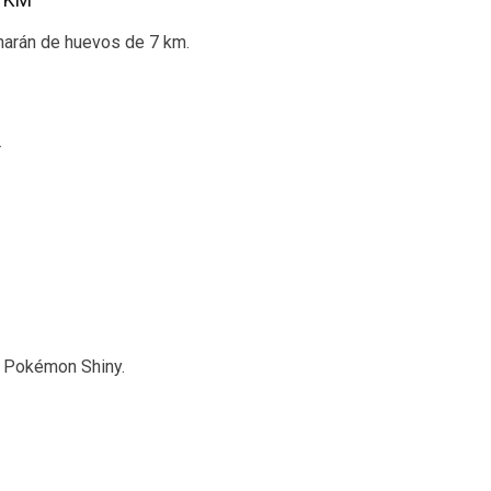
7 KM
arán de huevos de 7 km.
r
s Pokémon Shiny.