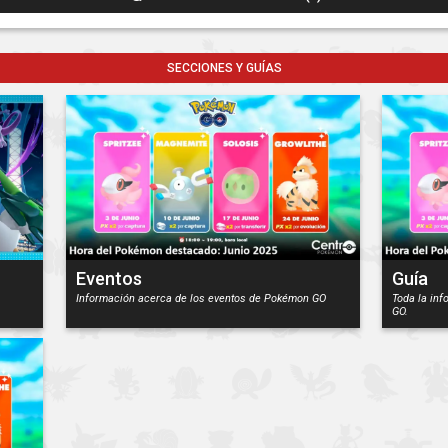
SECCIONES Y GUÍAS
Eventos
Guía
Información acerca de los eventos de Pokémon GO
Toda la in
GO.