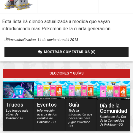
Esta lista irá siendo actualizada a medida que vayan
introduciendo más Pokémon de la cuarta generación.
Última actualización:
14 de noviembre del 2018
MOSTRAR COMENTARIOS (0)
SECCIONES Y GUÍAS
Trucos
Eventos
Guía
Día de la
Comunidad
Los trucos más
Información
Toda la
útiles de
acerca de los
información que
Secciones del Día
Pokémon GO.
eventos de
necesitas para
de la Comunidad
Pokémon GO
jugar Pokémon
de Pokémon GO.
GO.