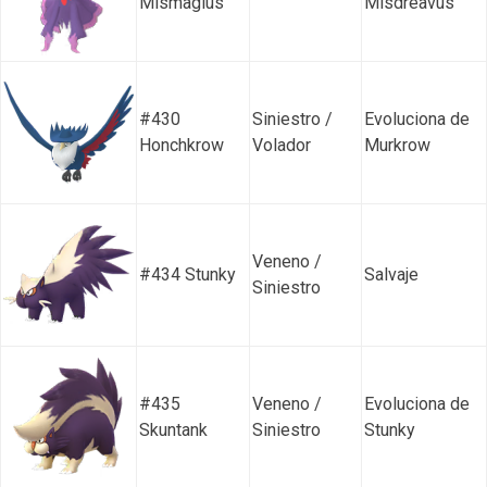
Mismagius
Misdreavus
#430
Siniestro /
Evoluciona de
Honchkrow
Volador
Murkrow
Veneno /
#434 Stunky
Salvaje
Siniestro
#435
Veneno /
Evoluciona de
Skuntank
Siniestro
Stunky