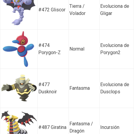
Tierra /
Evoluciona de
#472 Gliscor
Volador
Gligar
#474
Evoluciona de
Normal
Porygon-Z
Porygon2
#477
Evoluciona de
Fantasma
Dusknoir
Dusclops
Fantasma /
#487 Giratina
Incursión
Dragón