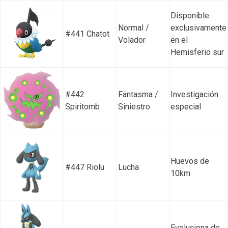
Disponible
Normal /
exclusivamente
#441 Chatot
Volador
en el
Hemisferio sur
#442
Fantasma /
Investigación
Spiritomb
Siniestro
especial
Huevos de
#447 Riolu
Lucha
10km
Evoluciona de