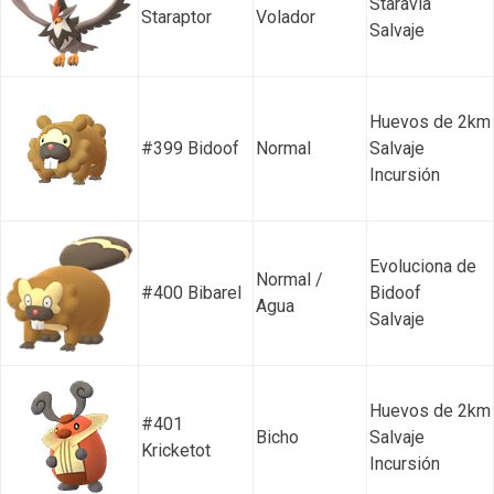
Staravia
Staraptor
Volador
Salvaje
Huevos de 2km
#399 Bidoof
Normal
Salvaje
Incursión
Evoluciona de
Normal /
#400 Bibarel
Bidoof
Agua
Salvaje
Huevos de 2km
#401
Bicho
Salvaje
Kricketot
Incursión