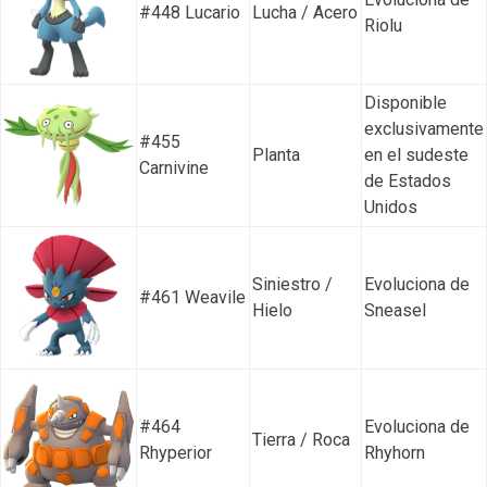
#448 Lucario
Lucha / Acero
Riolu
Disponible
exclusivamente
#455
Planta
en el sudeste
Carnivine
de Estados
Unidos
Siniestro /
Evoluciona de
#461 Weavile
Hielo
Sneasel
#464
Evoluciona de
Tierra / Roca
Rhyperior
Rhyhorn