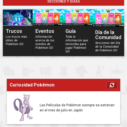
SECCIONES Y GUÍAS
Trucos
Eventos
Guía
Día de la
Comunidad
Los trucos más
Información
Toda la
útiles de
acerca de los
información que
Secciones del Día
Pokémon GO.
eventos de
necesitas para
de la Comunidad
Pokémon GO
jugar Pokémon
de Pokémon GO.
GO.
Curiosidad Pokémon
Las Películas de Pokémon siempre se estrenan
en el mes de julio en Japón