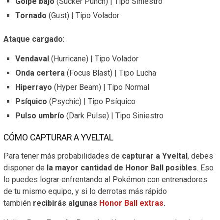
Golpe bajo
(Sucker Punch) | Tipo Siniestro
Tornado
(Gust) | Tipo Volador
Ataque cargado
:
Vendaval
(Hurricane) | Tipo Volador
Onda certera
(Focus Blast) | Tipo Lucha
Hiperrayo
(Hyper Beam) | Tipo Normal
Psíquico
(Psychic) | Tipo Psíquico
Pulso umbrío
(Dark Pulse) | Tipo Siniestro
CÓMO CAPTURAR A YVELTAL
Para tener más probabilidades de
capturar a Yveltal
, debes
disponer de
la mayor cantidad de Honor Ball posibles
. Eso
lo puedes lograr enfrentando al Pokémon con entrenadores
de tu mismo equipo, y si lo derrotas más rápido
también
recibirás algunas
Honor Ball extras
.