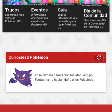
Trucos
Eventos
Guía
Día de la
Comunidad
Los trucos más
Información
Toda la
útiles de
acerca de los
información que
Secciones del Día
Pokémon GO.
eventos de
necesitas para
de la Comunidad
Pokémon GO
jugar Pokémon
de Pokémon GO.
GO.
Curiosidad Pokémon
En la primera generación los ataques tipo
Fantasma no hacían daño a los Psíquicos.