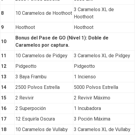
3 Caramelos XL de
8
10 Caramelos de Hoothoot
Hoothoot
9
Hoothoot
Hoothoot
Bonus del Pase de GO (Nivel 1): Doble de
10
Caramelos por captura.
11
10 Caramelos de Pidgey
3 Caramelos XL de Pidgey
12
Pidgeotto
Pidgeotto
13
3 Baya Frambu
1 Incienso
14
2500 Polvos Estrella
5000 Polvos Estrella
15
2 Revivir
2 Revivir Máximo
16
2 Superpoción
1 Incubadora
17
12 Esquirla Oscura
3 Poción Máxima
18
10 Caramelos de Vullaby
3 Caramelos XL de Vullaby