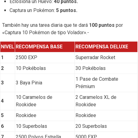
Eclosiona un Huevo:
40 puntos.
Captura un Pokémon:
5 puntos.
También hay una tarea diaria que te dará
100 puntos
por
«Captura 10 Pokémon de tipo Volador».-
NIVEL
RECOMPENSA BASE
RECOMPENSA DELUXE
1
2500 EXP
Superradar Rocket
2
10 Pokébolas
30 Pokébolas
1 Pase de Combate
3
3 Baya Pinia
Prémium
10 Caramelos de
2 Caramelos XL de
4
Rookidee
Rookidee
5
Rookidee
Rookidee
6
10 Superbolas
20 Superbolas
7
2500 Polvos Estrella
5000 EXP