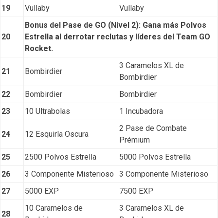
19
Vullaby
Vullaby
Bonus del Pase de GO (Nivel 2): Gana más Polvos
20
Estrella al derrotar reclutas y líderes del Team GO
Rocket.
3 Caramelos XL de
21
Bombirdier
Bombirdier
22
Bombirdier
Bombirdier
23
10 Ultrabolas
1 Incubadora
2 Pase de Combate
24
12 Esquirla Oscura
Prémium
25
2500 Polvos Estrella
5000 Polvos Estrella
26
3 Componente Misterioso
3 Componente Misterioso
27
5000 EXP
7500 EXP
10 Caramelos de
3 Caramelos XL de
28