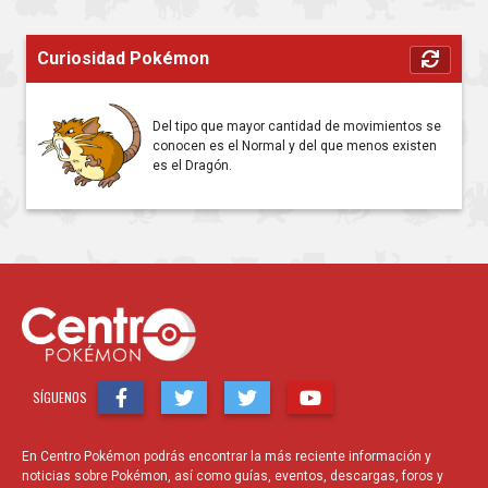
TEMPORADA 9 – TODAS LAS
LIGAS
Curiosidad Pokémon
Lunes 22 de Noviembre, 5:00
PM GMT-3
Del tipo que mayor cantidad de movimientos se
CHIMCHAR HORA
conocen es el Normal y del que menos existen
DESTACADA
es el Dragón.
Martes 23 de Noviembre, 6:00
PM Hora Local
CRESSELIA HORA DE
INCURSIÓN
Miércoles 24 de Noviembre,
6:00 PM Hora Local
SÍGUENOS
EVENTO SUPERÉPICO DEL
FINAL DE LA TEMPORADA DE
TRAVESURAS
En Centro Pokémon podrás encontrar la más reciente información y
noticias sobre Pokémon, así como guías, eventos, descargas, foros y