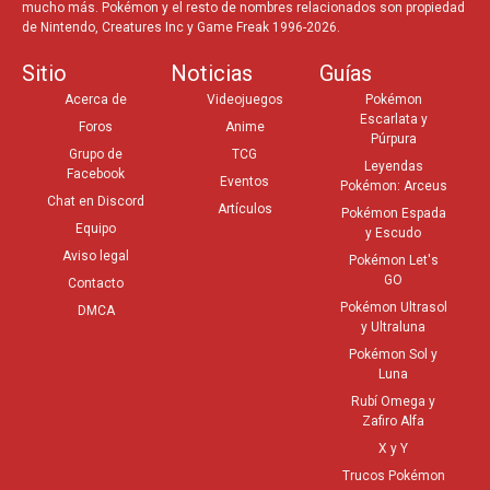
Viernes 26 de Noviembre, 10:00
mucho más. Pokémon y el resto de nombres relacionados son propiedad
de Nintendo, Creatures Inc y Game Freak 1996-2026.
AM Hora Local
Sitio
Noticias
Guías
PIPLUP HORA DESTACADA
Acerca de
Videojuegos
Pokémon
Escarlata y
Foros
Anime
Martes 30 de Noviembre, 6:00
Púrpura
Grupo de
TCG
PM Hora Local
Leyendas
Facebook
Eventos
Pokémon: Arceus
Chat en Discord
Artículos
Pokémon Espada
Equipo
y Escudo
Aviso legal
Pokémon Let's
GO
Contacto
Pokémon Ultrasol
DMCA
y Ultraluna
Pokémon Sol y
Luna
Rubí Omega y
Zafiro Alfa
X y Y
Trucos Pokémon