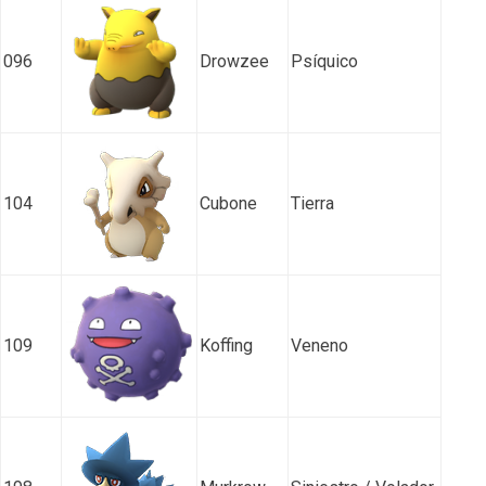
096
Drowzee
Psíquico
104
Cubone
Tierra
109
Koffing
Veneno