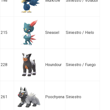
198
Murkrow
Siniestro / Volador
215
Sneasel
Siniestro / Hielo
228
Houndour
Siniestro / Fuego
261
Poochyena
Siniestro