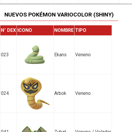
NUEVOS POKÉMON VARIOCOLOR (SHINY)
N° DEX
ICONO
NOMBRE
TIPO
023
Ekans
Veneno
024
Arbok
Veneno
041
Zubat
Veneno / Volador