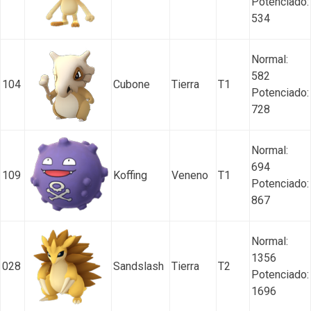
Potenciado:
534
Normal:
582
104
Cubone
Tierra
T1
Potenciado:
728
Normal:
694
109
Koffing
Veneno
T1
Potenciado:
867
Normal:
1356
028
Sandslash
Tierra
T2
Potenciado:
1696