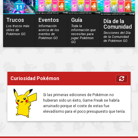
Trucos
Eventos
Guía
Día de la
Comunidad
Los trucos más
Información
Toda la
útiles de
acerca de los
información que
Secciones del Día
Pokémon GO.
eventos de
necesitas para
de la Comunidad
Pokémon GO
jugar Pokémon
de Pokémon GO.
GO.
Curiosidad Pokémon
Si las primeras ediciones de Pokémon no
hubieran sido un éxito, Game Freak se habría
arruinado porque el coste de estas fue
elevadísimo para el poco presupuesto que tenía.