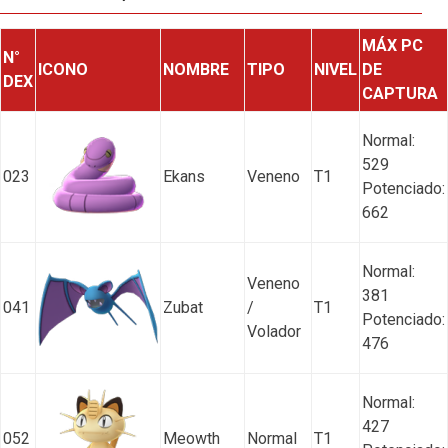
MÁX PC
N°
ICONO
NOMBRE
TIPO
NIVEL
DE
DEX
CAPTURA
Normal:
529
023
Ekans
Veneno
T1
Potenciado:
662
Normal:
Veneno
381
041
Zubat
/
T1
Potenciado:
Volador
476
Normal:
427
052
Meowth
Normal
T1