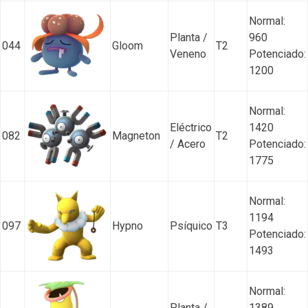
Normal:
Planta /
960
044
Gloom
T2
Veneno
Potenciado:
1200
Normal:
Eléctrico
1420
082
Magneton
T2
/ Acero
Potenciado:
1775
Normal:
1194
097
Hypno
Psíquico
T3
Potenciado:
1493
Normal:
Planta /
1389