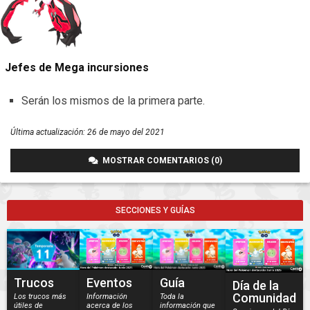
Jefes de Mega incursiones
Serán los mismos de la primera parte.
Última actualización:
26 de mayo del 2021
MOSTRAR COMENTARIOS (0)
SECCIONES Y GUÍAS
Trucos
Eventos
Guía
Día de la
Comunidad
Los trucos más
Información
Toda la
útiles de
acerca de los
información que