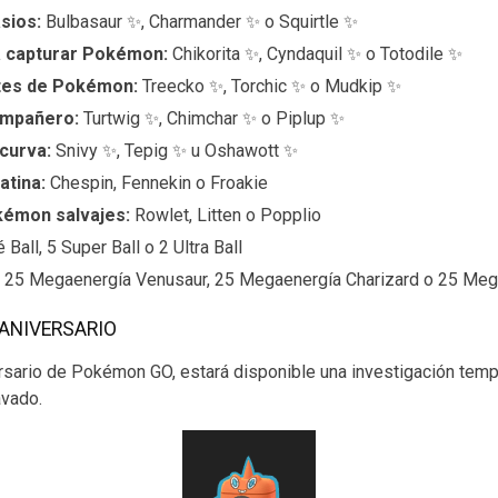
asios:
Bulbasaur ✨, Charmander ✨ o Squirtle ✨
 a capturar Pokémon:
Chikorita ✨, Cyndaquil ✨ o Totodile ✨
ntes de Pokémon:
Treecko ✨, Torchic ✨ o Mudkip ✨
ompañero:
Turtwig ✨, Chimchar ✨ o Piplup ✨
 curva:
Snivy ✨, Tepig ✨ u Oshawott ✨
atina:
Chespin, Fennekin o Froakie
kémon salvajes:
Rowlet, Litten o Popplio
Ball, 5 Super Ball o 2 Ultra Ball
:
25 Megaenergía Venusaur, 25 Megaenergía Charizard o 25 Meg
 ANIVERSARIO
ersario de Pokémon GO, estará disponible una investigación temp
vado.