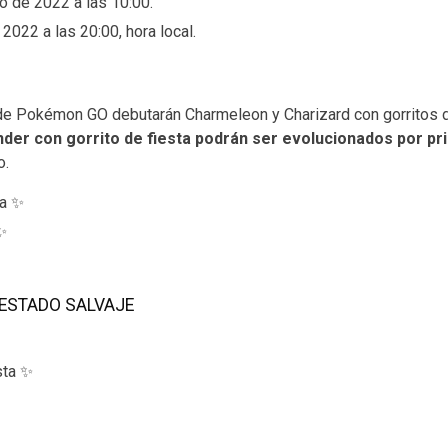
io de 2022 a las 10:00.
 2022 a las 20:00, hora local.
 de Pokémon GO debutarán Charmeleon y Charizard con gorritos 
er con gorrito de fiesta podrán ser evolucionados por pr
o.
ta ✨
✨
ESTADO SALVAJE
sta ✨