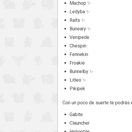
Machop ✨
Ledyba ✨
Ralts ✨
Buneary ✨
Venipede
Chespin
Fennekin
Froakie
Bunnelby ✨
Litleo ✨
Pikipek
Con un poco de suerte te podrás 
Gabite
Clauncher
Helioptile