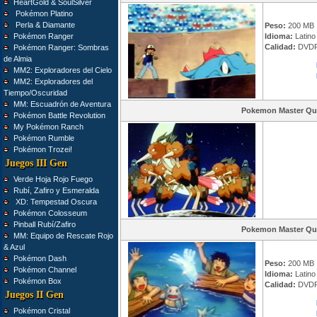
HeartGold & SoulSilver
Pokémon Platino
Perla & Diamante
Peso:
200 MB
Pokémon Ranger
Idioma:
Latino 
Calidad:
DVDR
Pokémon Ranger: Sombras
de Almia
MM2: Exploradores del Cielo
MM2: Exploradores del
Tiempo/Oscuridad
MM: Escuadrón de Aventura
Pokemon Master Qu
Pokémon Battle Revolution
My Pokémon Ranch
Pokémon Rumble
Pokémon Trozei!
Juegos III Gen
Verde Hoja Rojo Fuego
Rubí, Zafiro y Esmeralda
XD: Tempestad Oscura
Pokémon Colosseum
Pinball Rubí/Zafiro
Pokemon Master Qu
MM: Equipo de Rescate Rojo
& Azul
Pokémon Dash
Peso:
200 MB
Pokémon Channel
Idioma:
Latino 
Pokémon Box
Calidad:
DVDR
Juegos II Gen
Pokémon Cristal