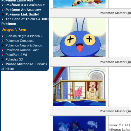
Pokémon Zafiro Alfa
Pokémon X & Pokémon Y
Pokémon Art Academy
Pokemon Master Qu
Pokémon Link Battle!
The Band of Thieves & 1000
Pokémon
Juegos V Gen
Edición Negra & Blanca 2
Pokemon Conquest
Pokémon Negro & Blanco
Pokémon Rumble Blast
PokéPark 2 Wii
Pokédex 3D
Pokemon Master Qu
Mundo Misterioso:
Portales
al Infinito
Pokemon Master Qu
Peso:
200 MB
Idioma:
Latino 