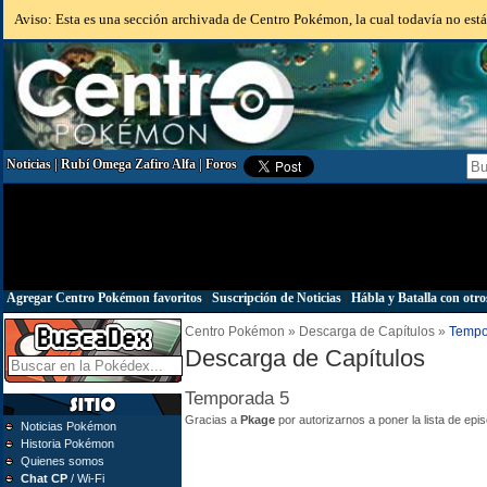
Aviso: Esta es una sección archivada de Centro Pokémon, la cual todavía no está 
Noticias
|
Rubí Omega Zafiro Alfa
|
Foros
Agregar Centro Pokémon favoritos
|
Suscripción de Noticias
|
Hábla y Batalla con otro
Centro Pokémon » Descarga de Capítulos »
Tempo
Descarga de Capítulos
Temporada 5
Gracias a
Pkage
por autorizarnos a poner la lista de epi
Noticias Pokémon
Historia Pokémon
Quienes somos
Chat CP
/ Wi-Fi