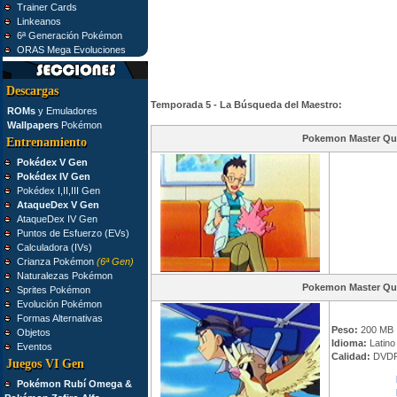
Trainer Cards
Linkeanos
6ª Generación Pokémon
ORAS Mega Evoluciones
Descargas
Temporada 5 - La Búsqueda del Maestro:
ROMs
y Emuladores
Wallpapers
Pokémon
Pokemon Master Qu
Entrenamiento
Pokédex V Gen
Pokédex IV Gen
Pokédex I,II,III Gen
AtaqueDex V Gen
AtaqueDex IV Gen
Puntos de Esfuerzo (EVs)
Calculadora (IVs)
Crianza Pokémon
(6ª Gen)
Naturalezas Pokémon
Pokemon Master Qu
Sprites Pokémon
Evolución Pokémon
Formas Alternativas
Peso:
200 MB
Objetos
Idioma:
Latino 
Eventos
Calidad:
DVDR
Juegos VI Gen
Pokémon Rubí Omega &