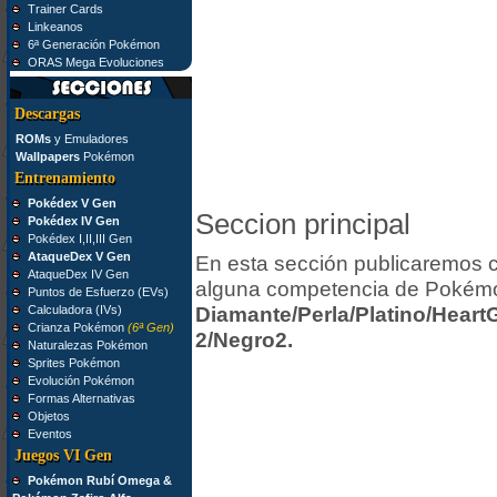
Trainer Cards
Linkeanos
6ª Generación Pokémon
ORAS Mega Evoluciones
Descargas
ROMs
y Emuladores
Wallpapers
Pokémon
Entrenamiento
Pokédex V Gen
Seccion principal
Pokédex IV Gen
Pokédex I,II,III Gen
AtaqueDex V Gen
En esta sección publicaremos 
AtaqueDex IV Gen
alguna competencia de Pokémon
Puntos de Esfuerzo (EVs)
Calculadora (IVs)
Diamante/Perla/Platino/Heart
Crianza Pokémon
(6ª Gen)
2/Negro2.
Naturalezas Pokémon
Sprites Pokémon
Evolución Pokémon
Formas Alternativas
Objetos
Eventos
Juegos VI Gen
Pokémon Rubí Omega &