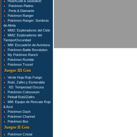
HeartGold & SoulSilver
Pokémon Platino
Perla & Diamante
Pokémon Ranger
Pokémon Ranger: Sombras
de Almia
MM2: Exploradores del Cielo
MM2: Exploradores del
Tiempo/Oscuridad
MM: Escuadrón de Aventura
Pokémon Battle Revolution
My Pokémon Ranch
Pokémon Rumble
Pokémon Trozei!
Juegos III Gen
Verde Hoja Rojo Fuego
Rubí, Zafiro y Esmeralda
XD: Tempestad Oscura
Pokémon Colosseum
Pinball Rubí/Zafiro
MM: Equipo de Rescate Rojo
& Azul
Pokémon Dash
Pokémon Channel
Pokémon Box
Juegos II Gen
Pokémon Cristal