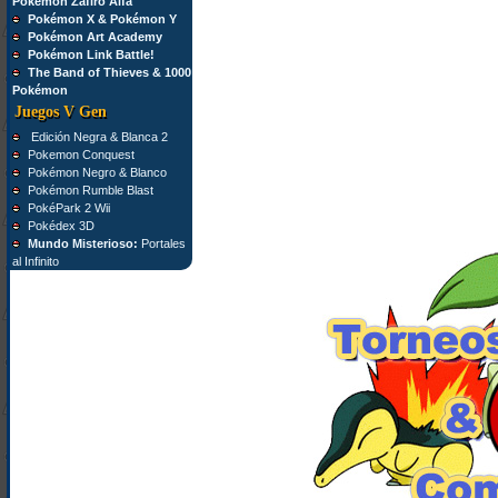
Pokémon Zafiro Alfa
Pokémon X & Pokémon Y
Pokémon Art Academy
Pokémon Link Battle!
The Band of Thieves & 1000
Pokémon
Juegos V Gen
Edición Negra & Blanca 2
Pokemon Conquest
Pokémon Negro & Blanco
Pokémon Rumble Blast
PokéPark 2 Wii
Pokédex 3D
Mundo Misterioso:
Portales
al Infinito