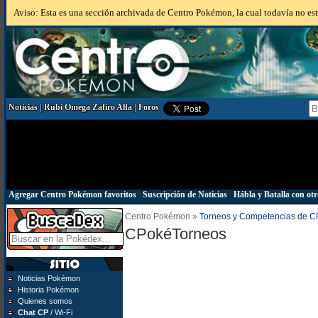
Aviso: Esta es una sección archivada de Centro Pokémon, la cual todavía no está
Noticias
|
Rubí Omega Zafiro Alfa
|
Foros
Agregar Centro Pokémon favoritos
|
Suscripción de Noticias
|
Hábla y Batalla con otr
Centro Pokémon »
Torneos y Competencias de 
CPokéTorneos
Noticias Pokémon
Historia Pokémon
Quienes somos
Chat CP
/ Wi-Fi