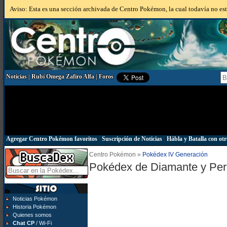
Aviso: Esta es una sección archivada de Centro Pokémon, la cual todavía no está
Noticias
|
Rubí Omega Zafiro Alfa
|
Foros
Agregar Centro Pokémon favoritos
|
Suscripción de Noticias
|
Hábla y Batalla con otr
Centro Pokémon »
Pokédex IV Generación
Pokédex de Diamante y Per
Noticias Pokémon
Historia Pokémon
Quienes somos
Chat CP
/ Wi-Fi