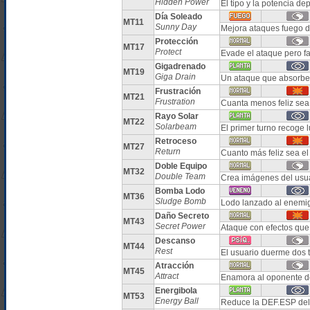
Hidden Power
El tipo y la potencia 
Día Soleado
MT11
Sunny Day
Mejora ataques fuego d
Protección
MT17
Protect
Evade el ataque pero fa
Gigadrenado
MT19
Giga Drain
Un ataque que absorbe 
Frustración
MT21
Frustration
Cuanta menos feliz sea 
Rayo Solar
MT22
Solarbeam
El primer turno recoge 
Retroceso
MT27
Return
Cuanto más feliz sea e
Doble Equipo
MT32
Double Team
Crea imágenes del usua
Bomba Lodo
MT36
Sludge Bomb
Lodo lanzado al enemig
Daño Secreto
MT43
Secret Power
Ataque con efectos que
Descanso
MT44
Rest
El usuario duerme dos 
Atracción
MT45
Attract
Enamora al oponente d
Energibola
MT53
Energy Ball
Reduce la DEF.ESP del 