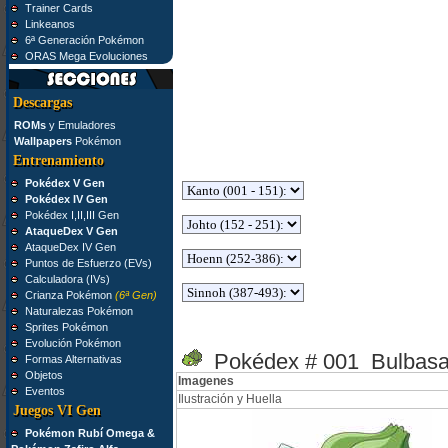
Trainer Cards
Linkeanos
6ª Generación Pokémon
ORAS Mega Evoluciones
Descargas
ROMs
y Emuladores
Wallpapers
Pokémon
Entrenamiento
Pokédex V Gen
Pokédex IV Gen
Pokédex I,II,III Gen
AtaqueDex V Gen
AtaqueDex IV Gen
Puntos de Esfuerzo (EVs)
Calculadora (IVs)
Crianza Pokémon
(6ª Gen)
Naturalezas Pokémon
Sprites Pokémon
Evolución Pokémon
Pokédex # 001 Bulbasa
Formas Alternativas
Objetos
Imagenes
Eventos
Ilustración y Huella
Juegos VI Gen
Pokémon Rubí Omega &