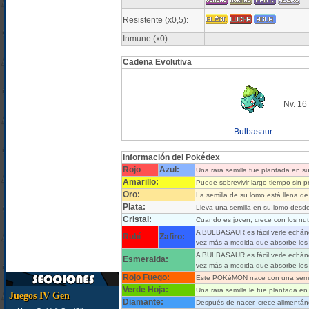
Resistente (x0,5):
Inmune (x0):
Cadena Evolutiva
Nv. 16
Bulbasaur
Información del Pokédex
Rojo
Azul:
Una rara semilla fue plantada en s
Amarillo:
Puede sobrevivir largo tiempo sin 
Oro:
La semilla de su lomo está llena d
Plata:
Lleva una semilla en su lomo desde
Cristal:
Cuando es joven, crece con los nut
A BULBASAUR es fácil verle echándo
Rubí
Zafiro:
vez más a medida que absorbe los r
A BULBASAUR es fácil verle echándo
Esmeralda:
vez más a medida que absorbe los r
Rojo Fuego:
Este POKéMON nace con una semilla 
Verde Hoja:
Una rara semilla le fue plantada e
Juegos IV Gen
Diamante:
Después de nacer, crece alimentánd