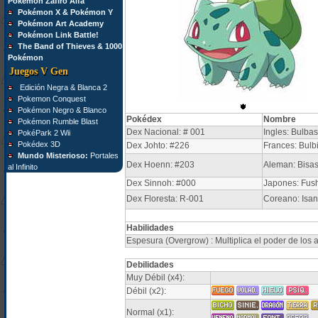
Pokémon Zafiro Alfa
Pokémon X & Pokémon Y
Pokémon Art Academy
Pokémon Link Battle!
The Band of Thieves & 1000
Pokémon
Juegos V Gen
Edición Negra & Blanca 2
Pokemon Conquest
Pokémon Negro & Blanco
Pokédex
Nombre
Pokémon Rumble Blast
Dex Nacional: # 001
Ingles: Bulba
PokéPark 2 Wii
Pokédex 3D
Dex Johto: #226
Frances: Bulb
Mundo Misterioso:
Portales
Dex Hoenn: #203
Aleman: Bisa
al Infinito
Dex Sinnoh: #000
Japones: Fus
Dex Floresta: R-001
Coreano: Isa
Habilidades
Espesura (Overgrow) : Multiplica el poder de los a
Debilidades
Muy Débil (x4):
Débil (x2):
Normal (x1):