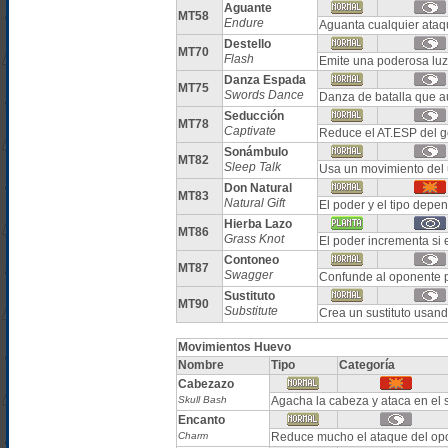
Aguante
MT58
Endure
Aguanta cualquier ata
Destello
MT70
Flash
Emite una poderosa luz 
Danza Espada
MT75
Swords Dance
Danza de batalla que 
Seducción
MT78
Captivate
Reduce el AT.ESP del g
Sonámbulo
MT82
Sleep Talk
Usa un movimiento del u
Don Natural
MT83
Natural Gift
El poder y el tipo depe
Hierba Lazo
MT86
Grass Knot
El poder incrementa si 
Contoneo
MT87
Swagger
Confunde al oponente 
Sustituto
MT90
Substitute
Crea un sustituto usan
Movimientos Huevo
Nombre
Tipo
Categoría
Cabezazo
Skull Bash
Agacha la cabeza y ataca en el s
Encanto
Charm
Reduce mucho el ataque del op