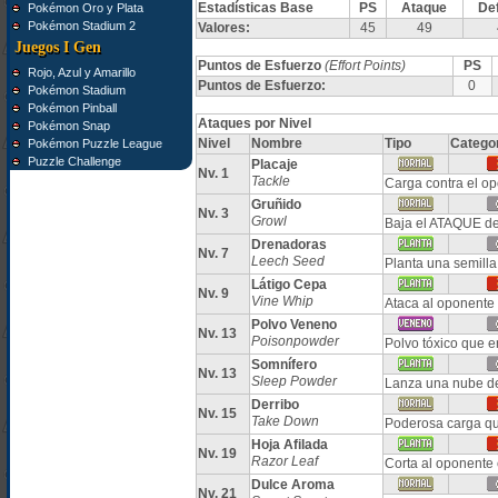
Estadísticas Base
PS
Ataque
De
Pokémon Oro y Plata
Pokémon Stadium 2
Valores:
45
49
Juegos I Gen
Puntos de Esfuerzo
(Effort Points)
PS
Rojo, Azul y Amarillo
Puntos de Esfuerzo:
0
Pokémon Stadium
Pokémon Pinball
Ataques por Nivel
Pokémon Snap
Nivel
Nombre
Tipo
Catego
Pokémon Puzzle League
Puzzle Challenge
Placaje
Nv. 1
Tackle
Carga contra el o
Gruñido
Nv. 3
Growl
Baja el ATAQUE de
Drenadoras
Nv. 7
Leech Seed
Planta una semilla
Látigo Cepa
Nv. 9
Vine Whip
Ataca al oponente 
Polvo Veneno
Nv. 13
Poisonpowder
Polvo tóxico que 
Somnífero
Nv. 13
Sleep Powder
Lanza una nube de
Derribo
Nv. 15
Take Down
Poderosa carga qu
Hoja Afilada
Nv. 19
Razor Leaf
Corta al oponente 
Dulce Aroma
Nv. 21