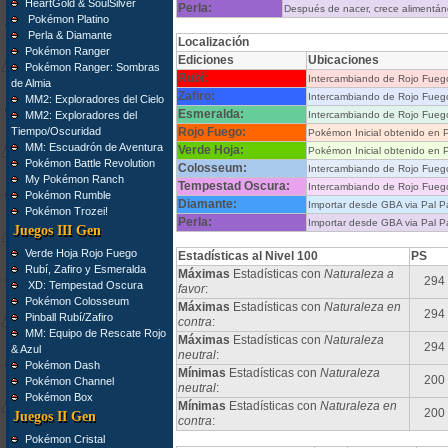
HeartGold & SoulSilver
Perla:
Después de nacer, crece alimentánd
Pokémon Platino
Perla & Diamante
Localización
Pokémon Ranger
Ediciones
Ubicaciones
Pokémon Ranger: Sombras
Rubí:
Intercambiando de Rojo Fueg
de Almia
Zafiro:
Intercambiando de Rojo Fueg
MM2: Exploradores del Cielo
Esmeralda:
MM2: Exploradores del
Intercambiando de Rojo Fueg
Tiempo/Oscuridad
Rojo Fuego:
Pokémon Inicial obtenido en 
MM: Escuadrón de Aventura
Verde Hoja:
Pokémon Inicial obtenido en 
Pokémon Battle Revolution
Colosseum:
Intercambiando de Rojo Fueg
My Pokémon Ranch
Tempestad Oscura:
Intercambiando de Rojo Fueg
Pokémon Rumble
Diamante:
Importar desde GBA via Pal P
Pokémon Trozei!
Perla:
Importar desde GBA via Pal P
Juegos III Gen
Verde Hoja Rojo Fuego
Estadísticas al Nivel 100
PS
Rubí, Zafiro y Esmeralda
Máximas
Estadísticas con
Naturaleza a
294
XD: Tempestad Oscura
favor
:
Pokémon Colosseum
Máximas
Estadísticas con
Naturaleza en
294
Pinball Rubí/Zafiro
contra
:
MM: Equipo de Rescate Rojo
Máximas
Estadísticas con
Naturaleza
294
& Azul
neutral
:
Pokémon Dash
Mínimas
Estadísticas con
Naturaleza
200
Pokémon Channel
neutral
:
Pokémon Box
Mínimas
Estadísticas con
Naturaleza en
200
Juegos II Gen
contra
:
Pokémon Cristal