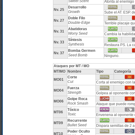
Sweet Scent
Atonta al enemigo 
Desarrollo
Nv. 25
Growth
Sube el AT. ESP. d
Doble Filo
Nv. 27
Double-Edge
Terrible placaje q
Abatidoras
Nv. 31
Worry Seed
Cambia la habilid
Síntesis
Nv. 33
Synthesis
Restaura PS. La c
Bomba Germen
Nv. 37
Seed Bomb
Ninguno.
Ataques por MT / MO
MT/MO
Nombre
Tipo
Categoría
Corte
MO01
Cut
Corta al enemigo con la
Fuerza
MO04
Strength
Golpea al oponente con
Golpe Roca
MO06
Rock Smash
Ataque que puede romp
Tóxico
MT06
Toxic
Envenena al oponente 
Recurrente
MT09
Bullet Seed
Dispara semillas de 2 a
Poder Oculto
MT10