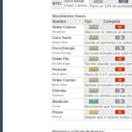
Foco Respl.
MT91
Flash Cannon
Tiene un 10% de posibilida
Movimientos Huevo
Nombre
Tipo
Categoría
Golpe Cabeza
Headbutt
Ataca con la cabeza al opone
Cara Susto
Scary Face
Asusta al oponente y le red
Foco Energía
Focus Energy
Acumula energía para subir el
Doble Filo
Double-Edge
Terrible placaje que daña tam
Pedrada
Rock Blast
Ataca de 2 a 5 veces en el m
Golpe Cuerpo
Body Slam
Aplasta al usuario con el pes
Chirrido
Screech
Emite un chirrido que baja 
Maldición
Curse
Movimiento que funciona dife
Fisura
Fissure
Ataque que si acierta acaba 
Pertenece al Grupo de Huevos: