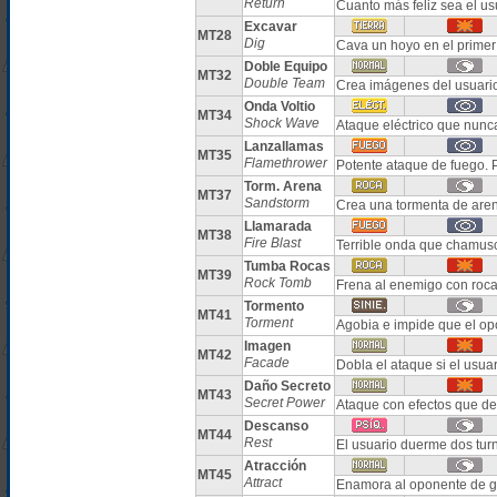
Return
Cuanto más feliz sea el u
Excavar
MT28
Dig
Cava un hoyo en el primer
Doble Equipo
MT32
Double Team
Crea imágenes del usuario
Onda Voltio
MT34
Shock Wave
Ataque eléctrico que nunca
Lanzallamas
MT35
Flamethrower
Potente ataque de fuego.
Torm. Arena
MT37
Sandstorm
Crea una tormenta de aren
Llamarada
MT38
Fire Blast
Terrible onda que chamus
Tumba Rocas
MT39
Rock Tomb
Frena al enemigo con roc
Tormento
MT41
Torment
Agobia e impide que el op
Imagen
MT42
Facade
Dobla el ataque si el usua
Daño Secreto
MT43
Secret Power
Ataque con efectos que de
Descanso
MT44
Rest
El usuario duerme dos tur
Atracción
MT45
Attract
Enamora al oponente de g