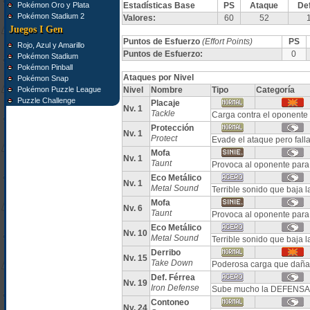
Pokémon Oro y Plata
Estadísticas Base
PS
Ataque
De
Pokémon Stadium 2
Valores:
60
52
Juegos I Gen
Puntos de Esfuerzo
(Effort Points)
PS
Rojo, Azul y Amarillo
Puntos de Esfuerzo:
0
Pokémon Stadium
Pokémon Pinball
Ataques por Nivel
Pokémon Snap
Pokémon Puzzle League
Nivel
Nombre
Tipo
Categoría
Puzzle Challenge
Placaje
Nv. 1
Tackle
Carga contra el oponente
Protección
Nv. 1
Protect
Evade el ataque pero fall
Mofa
Nv. 1
Taunt
Provoca al oponente para 
Eco Metálico
Nv. 1
Metal Sound
Terrible sonido que baja 
Mofa
Nv. 6
Taunt
Provoca al oponente para 
Eco Metálico
Nv. 10
Metal Sound
Terrible sonido que baja 
Derribo
Nv. 15
Take Down
Poderosa carga que daña 
Def. Férrea
Nv. 19
Iron Defense
Sube mucho la DEFENSA
Contoneo
Nv. 24