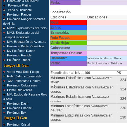
HeartGold & SoulSilver
Perla:
Pokémon Platino
Perla & Diamante
Localización
Pokémon Ranger
Ediciones
Ubicaciones
Pokémon Ranger: Sombras
Rubí:
de Almia
Zafiro:
MM2: Exploradores del Cielo
Esmeralda:
MM2: Exploradores del
Tiempo/Oscuridad
Rojo Fuego:
MM: Escuadrón de Aventura
Verde Hoja:
Pokémon Battle Revolution
Colosseum:
My Pokémon Ranch
Tempestad Oscura:
Pokémon Rumble
Diamante:
Intercambiando con Perla
Pokémon Trozei!
Perla:
Evolucionando a Shieldon
Juegos III Gen
Verde Hoja Rojo Fuego
Estadísticas al Nivel 100
PS
Rubí, Zafiro y Esmeralda
Máximas
Estadísticas con
Naturaleza a
324
XD: Tempestad Oscura
favor
:
Pokémon Colosseum
Máximas
Estadísticas con
Naturaleza en
324
Pinball Rubí/Zafiro
contra
:
MM: Equipo de Rescate Rojo
Máximas
Estadísticas con
Naturaleza
324
& Azul
neutral
:
Pokémon Dash
Mínimas
Estadísticas con
Naturaleza
230
Pokémon Channel
neutral
:
Pokémon Box
Mínimas
Estadísticas con
Naturaleza en
230
Juegos II Gen
contra
:
Pokémon Cristal