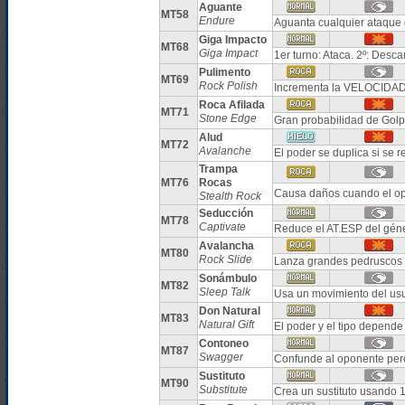
Aguante
MT58
Endure
Aguanta cualquier ataque
Giga Impacto
MT68
Giga Impact
1er turno: Ataca. 2º: Desc
Pulimento
MT69
Rock Polish
Incrementa la VELOCIDAD 
Roca Afilada
MT71
Stone Edge
Gran probabilidad de Golpe
Alud
MT72
Avalanche
El poder se duplica si se r
Trampa
MT76
Rocas
Causa daños cuando el o
Stealth Rock
Seducción
MT78
Captivate
Reduce el AT.ESP del géne
Avalancha
MT80
Rock Slide
Lanza grandes pedruscos 
Sonámbulo
MT82
Sleep Talk
Usa un movimiento del usu
Don Natural
MT83
Natural Gift
El poder y el tipo depende
Contoneo
MT87
Swagger
Confunde al oponente pe
Sustituto
MT90
Substitute
Crea un sustituto usando 