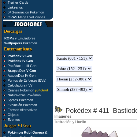
Trainer Cards
Linkeanos
6ª Generación Pokémon
ORAS Mega Evoluciones
Descargas
ROMs
y Emuladores
Wallpapers
Pokémon
Entrenamiento
Pokédex V Gen
Pokédex IV Gen
Pokédex I,II,III Gen
AtaqueDex V Gen
AtaqueDex IV Gen
Puntos de Esfuerzo (EVs)
Calculadora (IVs)
Crianza Pokémon
(6ª Gen)
Naturalezas Pokémon
Sprites Pokémon
Evolución Pokémon
Pokédex # 411 Bastiod
Formas Alternativas
Objetos
Imagenes
Eventos
Ilustración y Huella
Juegos VI Gen
Pokémon Rubí Omega &