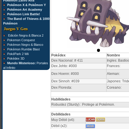
Pokémon Zafiro Alfa
Pokémon X & Pokémon Y
Pokémon Art Academy
Pokémon Link Battle!
The Band of Thieves & 1000
Pokémon
Juegos V Gen
Edición Negra & Blanca 2
Pokemon Conquest
Pokémon Negro & Blanco
Pokémon Rumble Blast
PokéPark 2 Wii
Pokédex
Nombre
Pokédex 3D
Dex Nacional: # 411
Ingles: Bastio
Mundo Misterioso:
Portales
Dex Johto: #000
Frances:
al Infinito
Dex Hoenn: #000
Aleman:
Dex Sinnoh: #039
Japones: Trid
Dex Floresta:
Coreano:
Habilidades
Robustez (Sturdy) : Protege al Pokémon.
Debilidades
Muy Débil (x4):
Débil (x2):