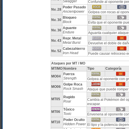
Swagger
Confunde al oponente pe
Poder Pasado
Nv. 28
Ancientpower
Golpea con rocas al oponen
Bloqueo
Nv. 30
Block
Evita que el oponente pu
Aguante
Nv. 36
Endure
Aguanta cualquier ataque
Repr. Metal
Nv. 43
Metal Burst
Devuelve el doble de daño 
Cabezahierro
Nv. 52
Iron Head
Puede causar retroceso e
Ataques por MT / MO
MT/MO
Nombre
Tipo
Categoría
Fuerza
MO04
Strength
Golpea al oponente con g
Golpe Roca
MO06
Rock Smash
Ataque que puede romper 
Rugido
MT05
Cambia al Pokémon del op
Roar
escapar.
Tóxico
MT06
Toxic
Envenena al oponente con
Poder Oculto
MT10
Hidden Power
El tipo y la potencia dep