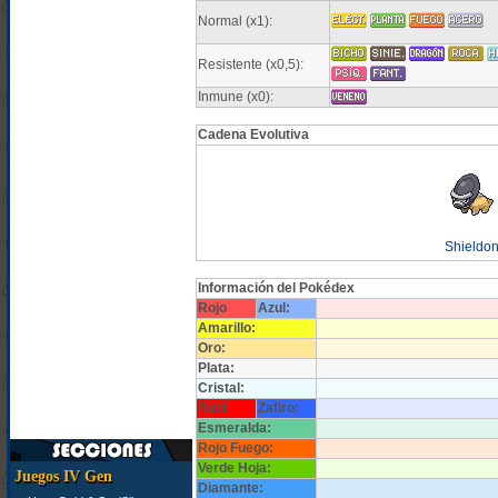
Normal (x1):
Resistente (x0,5):
Inmune (x0):
Cadena Evolutiva
Shieldo
Información del Pokédex
Rojo
Azul:
Amarillo:
Oro:
Plata:
Cristal:
Rubí
Zafiro:
Esmeralda:
Rojo Fuego:
Verde Hoja:
Juegos IV Gen
Diamante: