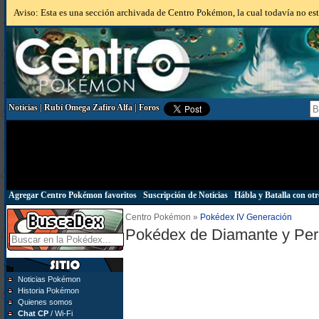
Aviso: Esta es una sección archivada de Centro Pokémon, la cual todavía no está
Noticias
|
Rubí Omega Zafiro Alfa
|
Foros
Agregar Centro Pokémon favoritos
|
Suscripción de Noticias
|
Hábla y Batalla con otr
Centro Pokémon »
Pokédex IV Generación
Pokédex de Diamante y Per
Noticias Pokémon
Historia Pokémon
Quienes somos
Chat CP
/ Wi-Fi