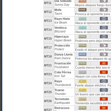
Día Soleado
MT11
Sunny Day
Mejora ataques fuego dura
Mofa
MT12
Taunt
Provoca al oponente para 
Rayo Hielo
MT13
Ice Beam
Ataca al oponente con un r
Ventisca
MT14
Blizzard
Ataca al oponente con una
Hiperrayo
MT15
Hyper Beam
Poderoso pero deja inmóvil 
Protección
MT17
Protect
Evade el ataque pero falla
Danza Lluvia
MT18
Rain Dance
Potencia los ataques de a
Frustración
MT21
Frustration
Cuanta menos feliz sea el 
Cola Férrea
MT23
Iron Tail
Ataque con cola férrea. P
Rayo
MT24
Thunderbolt
Fuerte ataque eléctrico. P
Trueno
MT25
Thunder
Un trueno que cae del cie
Terremoto
MT26
Earthquake
Tremenda sacudida del te
Retroceso
MT27